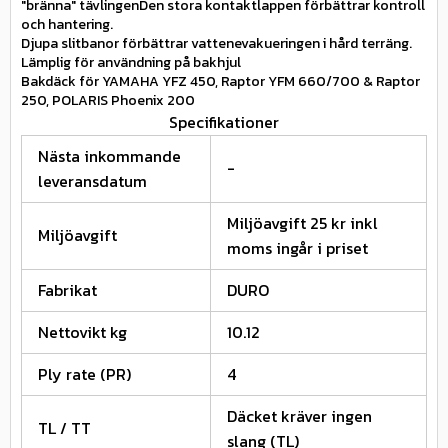
"bränna" tävlingenDen stora kontaktlappen förbättrar kontroll
och hantering.
Djupa slitbanor förbättrar vattenevakueringen i hård terräng.
Lämplig för användning på bakhjul
Bakdäck för YAMAHA YFZ 450, Raptor YFM 660/700 & Raptor
250, POLARIS Phoenix 200
Specifikationer
Nästa inkommande
-
leveransdatum
Miljöavgift 25 kr inkl
Miljöavgift
moms ingår i priset
Fabrikat
DURO
Nettovikt kg
10.12
Ply rate (PR)
4
Däcket kräver ingen
TL / TT
slang (TL)