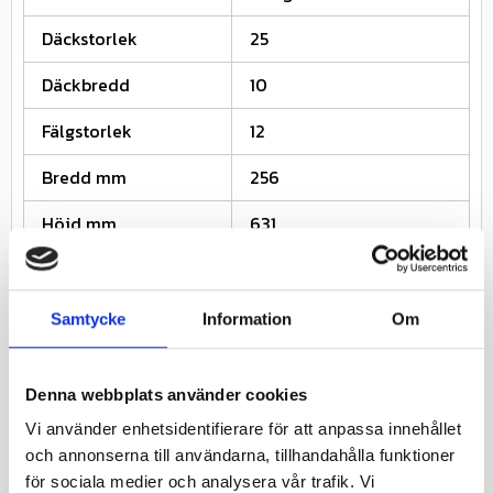
Däckstorlek
25
Däckbredd
10
Fälgstorlek
12
Bredd mm
256
Höjd mm
631
Rekommenderad
8
Fälgbredd
Samtycke
Information
Om
Lufttryck Bar (2)
0.35
Lastindex kg (2)
163
Denna webbplats använder cookies
Vi använder enhetsidentifierare för att anpassa innehållet
Km/h (2)
140
och annonserna till användarna, tillhandahålla funktioner
för sociala medier och analysera vår trafik. Vi