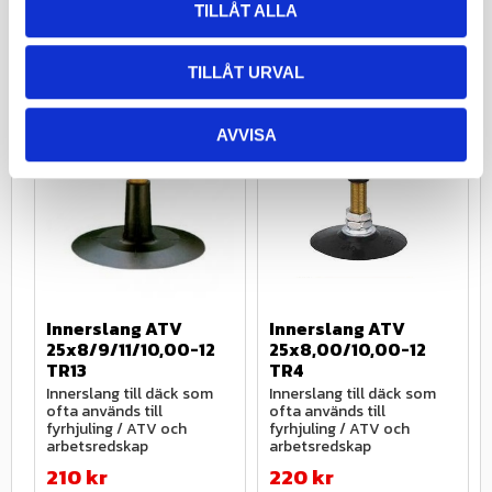
Info
Info
TILLÅT ALLA
Lägg till i favoriter
Lägg till i
TILLÅT URVAL
AVVISA
24
%
24
%
Innerslang ATV 
Innerslang ATV 
25x8/9/11/10,00-12 
25x8,00/10,00-12 
TR13
TR4
Innerslang till däck som 
Innerslang till däck som 
ofta används till 
ofta används till 
fyrhjuling / ATV och 
fyrhjuling / ATV och 
arbetsredskap
arbetsredskap
210
kr
220
kr