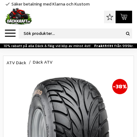
Säker betalning med Klarna och Kustom
check
Meny
Favoriter
Kundva
10% rabatt på alla Däck & Fälg vid köp av minst 4st!
Fraktfritt
från 999kr.
Däck ATV
ATV Däck
38
%