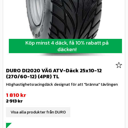
Köp minst 4 däck, få 10% rabatt på
däcken!
Lägg 
DURO DI2020 VÄG ATV-Däck 25x10-12
(270/60-12) (4PR) TL
Höghastighetsracingdäck designat för att "bränna" tävlingen
Nedsatt pris:
1 810
kr
Ordinarie pris:
2 913
kr
Visa alla produkter från DURO