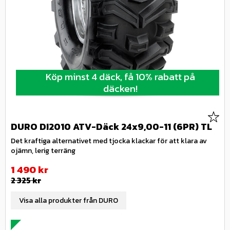
Köp minst 4 däck, få 10% rabatt på
däcken!
Lägg 
DURO DI2010 ATV-Däck 24x9,00-11 (6PR) TL
Det kraftiga alternativet med tjocka klackar för att klara av
ojämn, lerig terräng
Nedsatt pris:
1 490
kr
Ordinarie pris:
2 325
kr
Visa alla produkter från DURO