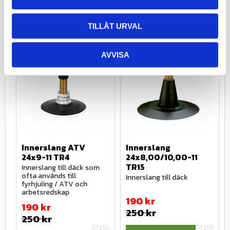
Lägg till i favoriter
Lägg till
Info
Info
TILLÅT URVAL
AVVISA
24
%
24
%
Innerslang ATV 
Innerslang 
24x9-11 TR4
24x8,00/10,00-11 
TR15
Innerslang till däck som 
ofta används till 
Innerslang till däck
fyrhjuling / ATV och 
arbetsredskap
190
kr
190
kr
250
kr
250
kr