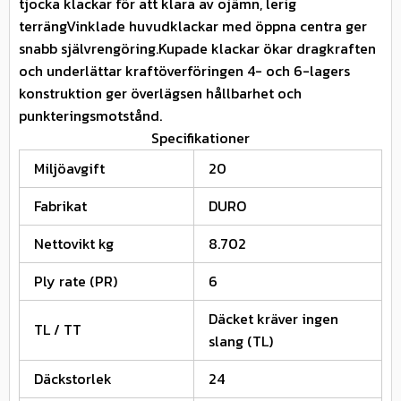
tjocka klackar för att klara av ojämn, lerig
terrängVinklade huvudklackar med öppna centra ger
snabb självrengöring.Kupade klackar ökar dragkraften
och underlättar kraftöverföringen 4- och 6-lagers
konstruktion ger överlägsen hållbarhet och
punkteringsmotstånd.
Specifikationer
Miljöavgift
20
Fabrikat
DURO
Nettovikt kg
8.702
Ply rate (PR)
6
Däcket kräver ingen
TL / TT
slang (TL)
Däckstorlek
24