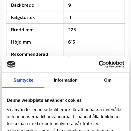
Däckbredd
9
Fälgstorlek
11
Bredd mm
223
Höjd mm
615
Rekommenderad
7
Fälgbredd
Lufttryck Bar (2)
0.45
Samtycke
Information
Om
Lastindex kg (2)
165
Km/h (2)
80
Denna webbplats använder cookies
Vi använder enhetsidentifierare för att anpassa innehållet
Lastindexkod
45
och annonserna till användarna, tillhandahålla funktioner
Speedindexkod
F
för sociala medier och analysera vår trafik. Vi
vidarebefordrar även sådana identifierare och annan