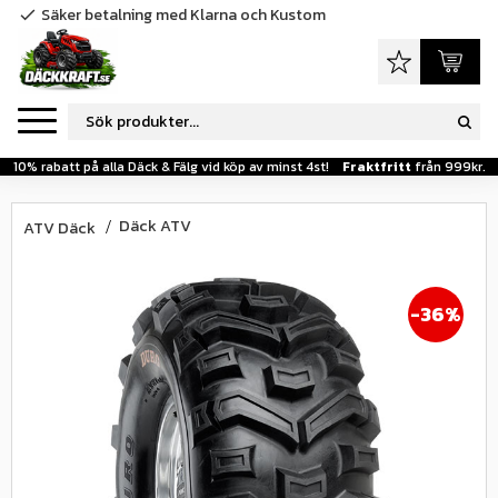
Säker betalning med Klarna och Kustom
check
Meny
Favoriter
Kundva
10% rabatt på alla Däck & Fälg vid köp av minst 4st!
Fraktfritt
från 999kr.
Däck ATV
ATV Däck
36
%