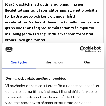
lösaCrossdäck med optimerad blandning ger
flexibilitet samtidigt som slitbanans styvhet bibehålls
för bättre grepp och kontroll under hård
acceleration.Bredare slitbaneblocksmellanrum ger mer
grepp under en lång rad förhållanden från mjuk till
mellanliggande terräng. Mittklackar som förbättrar
broms- och glidkontroll.
Specifikationer
Nästa inkommande
-
leveransdatum
Samtycke
Information
Om
Miljöavgift 25 kr inkl
Miljöavgift
moms ingår i priset
Denna webbplats använder cookies
Fabrikat
DURO
Vi använder enhetsidentifierare för att anpassa innehållet
och annonserna till användarna, tillhandahålla funktioner
Nettovikt kg
3.994
för sociala medier och analysera vår trafik. Vi
vidarebefordrar även sådana identifierare och annan
Konstruerat att