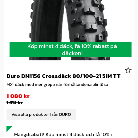
Köp minst 4 däck, få 10% rabatt på
däcken!
Lägg 
Duro DM1156 Crossdäck 80/100-21 51M TT
MX-däck med mer grepp när förhållandena blir lösa
Nedsatt pris:
1 080
kr
Ordinarie pris:
1 413
kr
Visa alla produkter från DURO
Mängdrabatt! Köp minst 4 däck och få 10% i