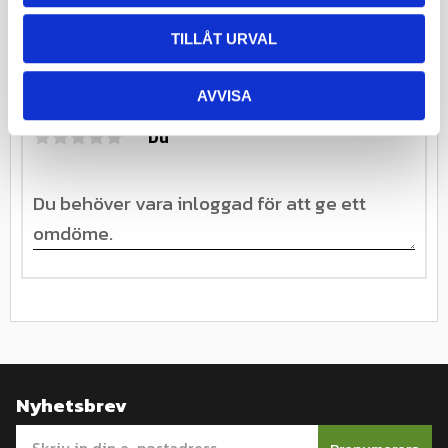
Lastindexkod
51
TILLÅT URVAL
Omdömen
AVVISA
Du
Nyhetsbrev