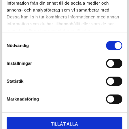
information från din enhet till de sociala medier och
TL / TT
användas med slang
annons- och analysföretag som vi samarbetar med.
(TT)
Dessa kan i sin tur kombinera informationen med annan
information som du har tillhandahållit eller som de har
Däckstorlek
80/100
samlat in när du har använt deras tjänster.
Fälgstorlek
21
S
Nödvändig
a
Bredd mm
91
m
t
Höjd mm
706
Inställningar
y
Rekommenderad
c
1.6
Fälgbredd
k
Statistik
e
Lufttryck Bar (2)
2.3
s
Marknadsföring
v
Lastindex kg (2)
195
a
l
Km/h (2)
130
TILLÅT ALLA