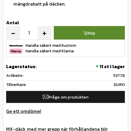
mängdrabatt på däcken.
Antal
-
+
Köp
Handla säkert med Kustom
Handla säkert med Klarna
Lagerstatus
11 st i lager
Artikelnr
53778
Tillverkare
DURO
Fråga om produkten
Ge ett omdöme!
MX-däck med mer grepp när förhållandena blir