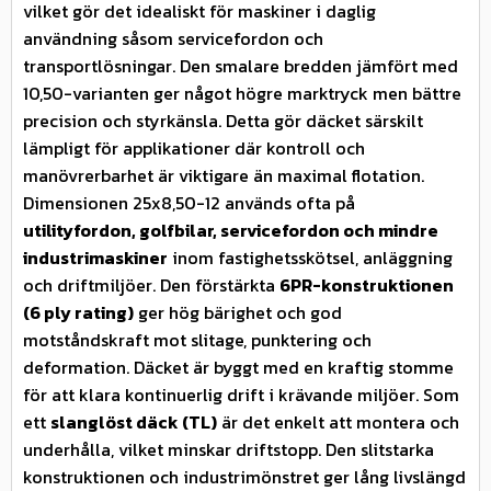
vilket gör det idealiskt för maskiner i daglig
användning såsom servicefordon och
transportlösningar. Den smalare bredden jämfört med
10,50-varianten ger något högre marktryck men bättre
precision och styrkänsla. Detta gör däcket särskilt
lämpligt för applikationer där kontroll och
manövrerbarhet är viktigare än maximal flotation.
Dimensionen 25x8,50-12 används ofta på
utilityfordon, golfbilar, servicefordon och mindre
industrimaskiner
inom fastighetsskötsel, anläggning
och driftmiljöer. Den förstärkta
6PR-konstruktionen
(6 ply rating)
ger hög bärighet och god
motståndskraft mot slitage, punktering och
deformation. Däcket är byggt med en kraftig stomme
för att klara kontinuerlig drift i krävande miljöer. Som
ett
slanglöst däck (TL)
är det enkelt att montera och
underhålla, vilket minskar driftstopp. Den slitstarka
konstruktionen och industrimönstret ger lång livslängd