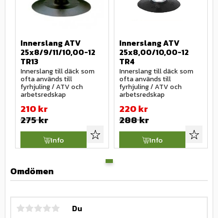
Innerslang ATV 
Innerslang ATV 
25x8/9/11/10,00-12 
25x8,00/10,00-12 
TR13
TR4
Innerslang till däck som 
Innerslang till däck som 
ofta används till 
ofta används till 
fyrhjuling / ATV och 
fyrhjuling / ATV och 
arbetsredskap
arbetsredskap
210
kr
220
kr
275
kr
288
kr
Lägg till i favoriter
Lägg till
Info
Info
Omdömen
Du