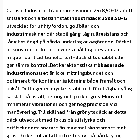
Carlisle Industrial Trax i dimensionen 25x8,50-12 är ett
slitstarkt och arbetsinriktat
industridäck 25x8.50-12
utvecklat för utilityfordon, golfbilar och
industrimaskiner där stabil gång, låg rullresistans och
lång livslängd på hårda underlag är avgörande. Däcket
är konstruerat för att leverera pålitlig prestanda i
miljöer där traditionella turf-däck slits snabbt eller
ger sämre kontroll.Det karakteristiska
ribbaserade
industrimönstret
är icke-riktningsbundet och
optimerat för kontinuerlig körning både framåt och
bakåt. Detta ger en mycket stabil och förutsägbar gång,
särskilt på asfalt, betong och packat grus. Mönstret
minimerar vibrationer och ger hög precision vid
manövrering. Till skillnad från grönytedäck är detta
däck utvecklat med fokus på slitstyrka och
driftsekonomi snarare än maximal skonsamhet mot
gräs. Däcket rullar lätt och effektivt på hårda ytor,