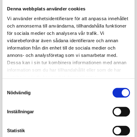
✓ 6PR-konstruktion – hög slitstyrka
Denna webbplats använder cookies
✓ Slanglöst (TL) – enkel montering
Vi använder enhetsidentifierare för att anpassa innehållet
och annonserna till användarna, tillhandahålla funktioner
Användningsområde
för sociala medier och analysera vår trafik. Vi
✓ Utilityfordon / servicefordon
vidarebefordrar även sådana identifierare och annan
✓ Golfbilar (transport / drift)
information från din enhet till de sociala medier och
✓ Industrimaskiner
annons- och analysföretag som vi samarbetar med.
✓ Fastighetsskötsel
Dessa kan i sin tur kombinera informationen med annan
✓ Drift på asfalt och betong
information som du har tillhandahållit eller som de har
samlat in när du har använt deras tjänster.
Teknisk information
S
✓ Tillverkare: Carlisle (Carlstar)
Nödvändig
a
✓ Modell: Industrial Trax
m
✓ Dimension: 25x8,50-12
t
✓ Konstruktion: TL (Slanglöst )
Inställningar
y
✓ Däckkonstruktion: Diagonal
c
✓ Ply Rating: 6PR
k
Statistik
✓ Däcktyp: Industridäck / utility