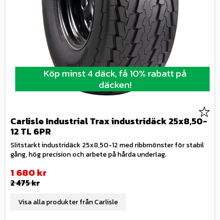
Köp minst 4 däck, få 10% rabatt på
däcken!
Lägg 
Carlisle Industrial Trax industridäck 25x8,50-
12 TL 6PR
Slitstarkt industridäck 25x8,50-12 med ribbmönster för stabil
gång, hög precision och arbete på hårda underlag.
Nedsatt pris:
1 680
kr
Ordinarie pris:
2 475
kr
Visa alla produkter från Carlisle