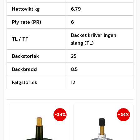
Nettovikt kg
6.79
Ply rate (PR)
6
Däcket kräver ingen
TL / TT
slang (TL)
Däckstorlek
25
Däckbredd
8.5
Fälgstorlek
12
24
%
24
%