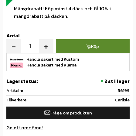
Mängdrabatt! Köp minst 4 däck och få 10% i
mängdrabatt på däcken.
Antal
-
+
Köp
Handla säkert med Kustom
Handla säkert med Klarna
Lagerstatus
2 st i lager
Artikelnr
56199
Tillverkare
Carlisle
Fråga om produkten
Ge ett omdöme!