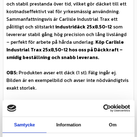
och stabil prestanda över tid, vilket gör däcket till ett
kostnadseffektivt val för yrkesmässig användning.
Sammanfattningsvis är Carlisle Industrial Trax ett
pålitligt och slitstarkt
industridäck 25x8.50-12
som
levererar stabil gång, hög precision och lång livslängd
– perfekt för arbete på hårda underlag.
Köp Carlisle
Industrial Trax 25x8,50-12 hos oss på Däckkraft –
smidig beställning och snabb leverans.
OBS:
Produkten avser ett däck (1 st). Fälg ingår ej.
Bilden är en exempelbild och avser inte nödvändigtvis
exakt storlek.
Egenskaper
✓ Ribbat industrimönster – stabil och exakt gång
✓ Icke-riktningsbundet – fungerar lika bra fram/back
Samtycke
Information
Om
✓ Optimerat för hårda underlag
✓ Låg rullresistans – effektiv drift