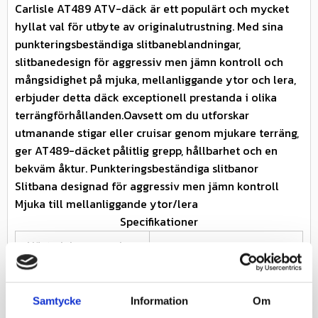
Carlisle AT489 ATV-däck är ett populärt och mycket
hyllat val för utbyte av originalutrustning. Med sina
punkteringsbeständiga slitbaneblandningar,
slitbanedesign för aggressiv men jämn kontroll och
mångsidighet på mjuka, mellanliggande ytor och lera,
erbjuder detta däck exceptionell prestanda i olika
terrängförhållanden.Oavsett om du utforskar
utmanande stigar eller cruisar genom mjukare terräng,
ger AT489-däcket pålitlig grepp, hållbarhet och en
bekväm åktur. Punkteringsbeständiga slitbanor
Slitbana designad för aggressiv men jämn kontroll
Mjuka till mellanliggande ytor/lera
Specifikationer
Nästa inkommande
2026-08-14
leveransdatum
Miljöavgift 25 kr inkl
Miljöavgift
Samtycke
Information
Om
moms ingår i priset