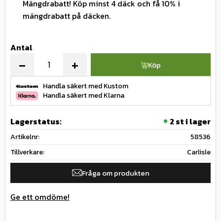
Mängdrabatt! Köp minst 4 däck och få 10% i
mängdrabatt på däcken.
Antal
-
+
Köp
Handla säkert med Kustom
Handla säkert med Klarna
Lagerstatus
2 st i lager
Artikelnr
58536
Tillverkare
Carlisle
Fråga om produkten
Ge ett omdöme!