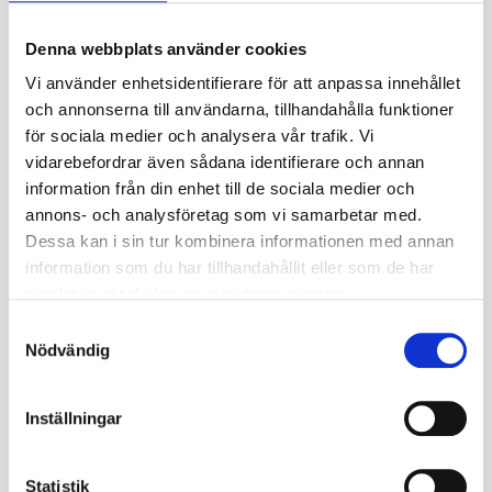
Fabrikat
Carlisle
Denna webbplats använder cookies
Nettovikt kg
8.629
Vi använder enhetsidentifierare för att anpassa innehållet
och annonserna till användarna, tillhandahålla funktioner
Ply rate (PR)
6
för sociala medier och analysera vår trafik. Vi
vidarebefordrar även sådana identifierare och annan
Däcket kräver ingen
TL / TT
information från din enhet till de sociala medier och
slang (TL)
annons- och analysföretag som vi samarbetar med.
Dessa kan i sin tur kombinera informationen med annan
Däckstorlek
23
information som du har tillhandahållit eller som de har
Däckbredd
8
samlat in när du har använt deras tjänster.
S
Fälgstorlek
12
Nödvändig
a
m
t
Inställningar
y
23
%
26
%
c
k
Statistik