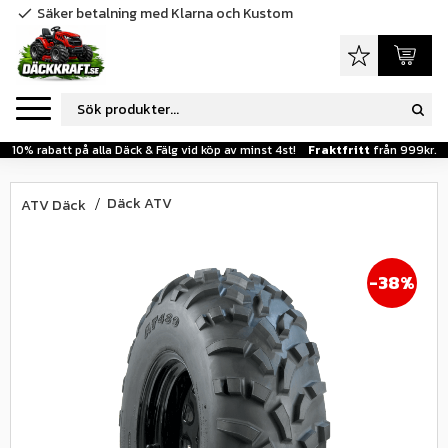
Säker betalning med Klarna och Kustom
check
Meny
Favoriter
Kundva
10% rabatt på alla Däck & Fälg vid köp av minst 4st!
Fraktfritt
från 999kr.
Däck ATV
ATV Däck
38
%