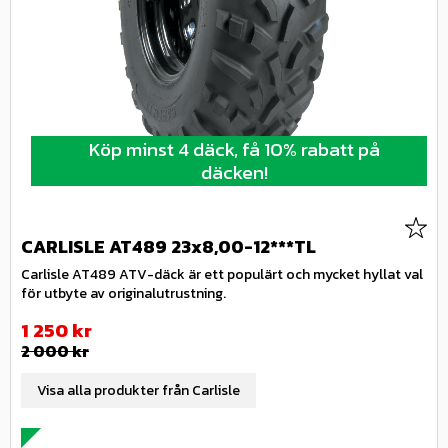
Köp minst 4 däck, få 10% rabatt på
däcken!
Lägg 
CARLISLE AT489 23x8,00-12***TL
Carlisle AT489 ATV-däck är ett populärt och mycket hyllat val
för utbyte av originalutrustning.
Nedsatt pris:
1 250
kr
Ordinarie pris:
2 000
kr
Visa alla produkter från Carlisle