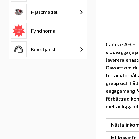
Hjälpmedel
Fyndhörna
Carlisle A-C-
Kundtjänst
sidoväggar, sj
leverera enast
Oavsett om du 
terrängförhåll
grepp och hållb
engagemang för
förbättrad kon
mellanliggand
Nästa inko
Miljöavgift