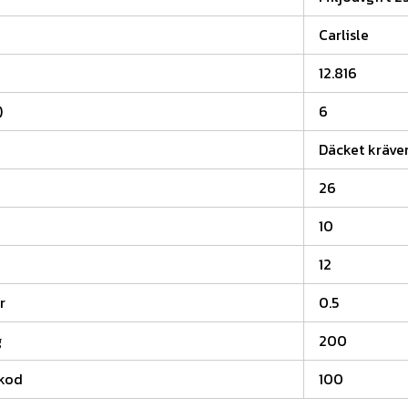
Carlisle
12.816
)
6
Däcket kräver
26
10
12
r
0.5
g
200
kod
100