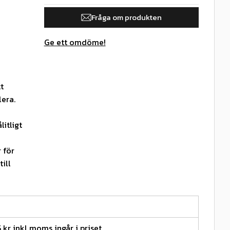
Fråga om produkten
Ge ett omdöme!
t
lera.
itligt
 för
ill
5 kr inkl moms ingår i priset