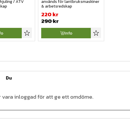
hjuling / ATV 
används för lantbruksmaskiner 
skap
& arbetsredskap
220
kr
290
kr
fo
Info
Lägg till i favoriter
Lägg till i favoriter
Du