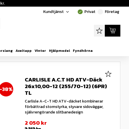
kr.
Kundtjänst
Privat
Företag
done
done
Favoriter
Kundvagn
erslang
Axeltapp
Vinter
Hjälpmedel
Fyndhörna
Lägg till i
CARLISLE A.C.T HD ATV-Däck
26x10,00-12 (255/70-12) (6PR)
38
%
TL
Carlisle A-C-T HD ATV-däcket kombinerar
förbättrad stomstyrka, styvare sidoväggar,
självrengörande slitbanedesign
Nedsatt pris:
2 050
kr
Ordinarie pris:
3 313
kr