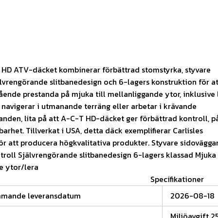
T HD ATV-däcket kombinerar förbättrad stomstyrka, styvare
älvrengörande slitbanedesign och 6-lagers konstruktion för at
ående prestanda på mjuka till mellanliggande ytor, inklusive 
navigerar i utmanande terräng eller arbetar i krävande
anden, lita på att A-C-T HD-däcket ger förbättrad kontroll, pål
arhet. Tillverkat i USA, detta däck exemplifierar Carlisles
 att producera högkvalitativa produkter. Styvare sidoväggar
troll Självrengörande slitbanedesign 6-lagers klassad Mjuka t
e ytor/lera
Specifikationer
mmande leveransdatum
2026-08-18
Miljöavgift 2