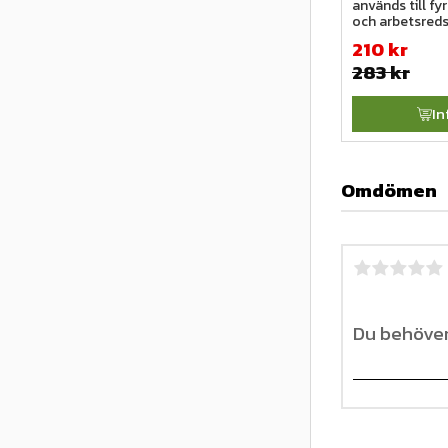
används till fyr
och arbetsred
210
kr
283
kr
In
Omdömen