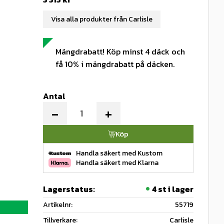
Visa alla produkter från Carlisle
Mängdrabatt! Köp minst 4 däck och
få 10% i mängdrabatt på däcken.
Antal
-
+
Köp
Handla säkert med Kustom
Handla säkert med Klarna
Lagerstatus
4 st i lager
Artikelnr
55719
Tillverkare
Carlisle