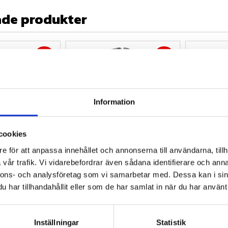
ade produkter
38
%
38
%
Information
cookies
äck, få 10%
Köp minst 4 däck, få 10%
Köp minst
ken!
rabatt på däcken!
rabatt på
e för att anpassa innehållet och annonserna till användarna, tillh
E ATV-Däck 
CARLISLE A.C.T ATV-
CARLISLE
vår trafik. Vi vidarebefordrar även sådana identifierare och anna
 (6PR) TL
Däck 26x10,00R12 
Däck 26x
nnons- och analysföretag som vi samarbetar med. Dessa kan i sin
(255/70R12) (4PR) 58J TL
(255/70R
 fyrhjulingsdäck 
har tillhandahållit eller som de har samlat in när du har använt 
 av terrängsport.
Carlisle A-C-T-däcket, 
Carlisle A-
konstruerat för högsta 
konstruerat
prestanda och tillförlitlighet 
prestanda oc
för ATV.
för ATV.
Inställningar
Statistik