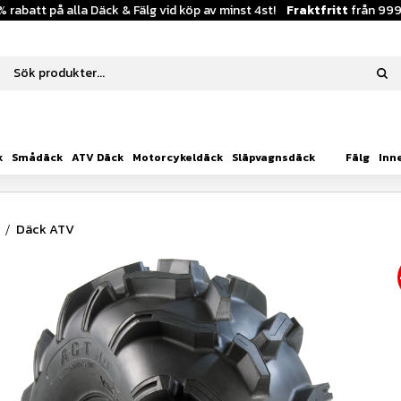
% rabatt på alla Däck & Fälg vid köp av minst 4st!
Fraktfritt
från 999
k
Smådäck
ATV Däck
Motorcykeldäck
Släpvagnsdäck
Fälg
Inn
Däck ATV