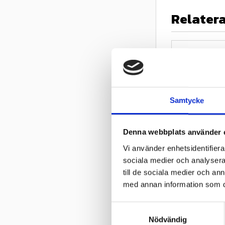
Relater
Samtycke
Denna webbplats använder 
Köp minst 4 d
rabatt på däc
Vi använder enhetsidentifierar
BKT W-207 
sociala medier och analysera 
26x10,00-12
till de sociala medier och a
W 207 är BKT:s
med annan information som du 
för alla former
S
Nödvändig
a