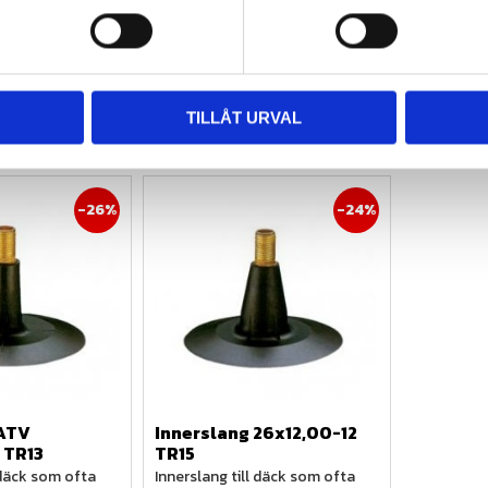
2 050
kr
2 050
k
3 313
kr
3 313
kr
fo
Info
Lägg till i favoriter
Lägg till i favoriter
TILLÅT URVAL
26
%
24
%
ATV 
Innerslang 26x12,00-12 
 TR13
TR15
 däck som ofta 
Innerslang till däck som ofta 