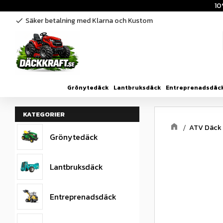
10
Säker betalning med Klarna och Kustom
check
Grönytedäck
Lantbruksdäck
Entreprenadsdäc
KATEGORIER
ATV Däck
Grönytedäck
Lantbruksdäck
Entreprenadsdäck