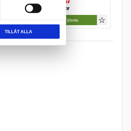
r
2 040
kr
2 350
3 288
kr
3 80
Info
Info
Lägg till i favoriter
Lägg till i favori
TILLÅT ALLA