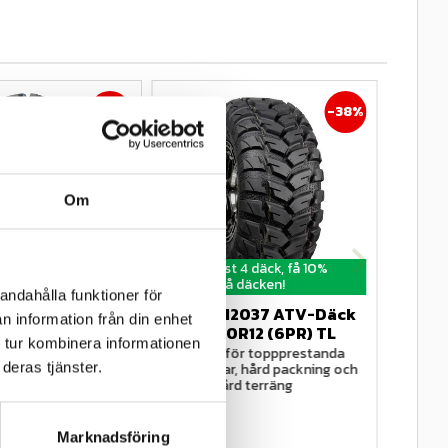
38
%
38
%
Om
 4 däck, få 10%
Köp minst 4 däck, få 10%
 däcken!
rabatt på däcken!
andahålla funktioner för
 A.C.T ATV-
DURO DI2037 ATV-Däck 
ITP M
n information från din enhet
10,00R12 
26x10,00R12 (6PR) TL
Däck 
 tur kombinera informationen
12) (4PR) TL
(255/7
Designad för toppprestanda 
deras tjänster.
på trottoar, hård packning och 
C-T-däcket, 
Förhöj 
lös-på-hård terräng
 för högsta 
med ITP
h tillförlitlighet 
däcket, 
att eröv
terräng
Marknadsföring