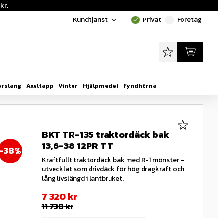
kr.
Kundtjänst
Privat
Företag
done
done
Favoriter
Kundvagn
erslang
Axeltapp
Vinter
Hjälpmedel
Fyndhörna
Lägg till i
BKT TR-135 traktordäck bak
13,6-38 12PR TT
38
%
Kraftfullt traktordäck bak med R-1 mönster –
utvecklat som drivdäck för hög dragkraft och
lång livslängd i lantbruket.
Nedsatt pris:
7 320
kr
Ordinarie pris:
11 738
kr