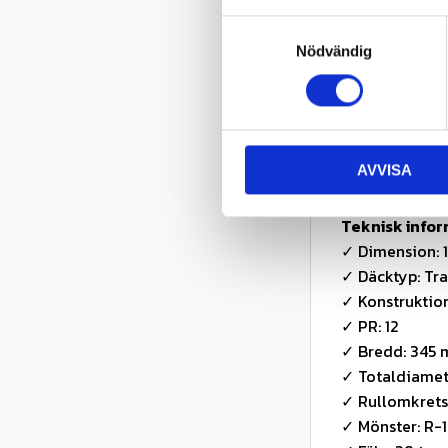
✓ TT-utförand
S
Användnings
Nödvändig
a
✓ Bakdäck på t
m
✓ Jordbearbetn
t
✓ Transport i
y
c
✓ Redskapsar
AVVISA
k
✓ Applikation
e
s
Teknisk info
v
✓ Dimension: 
a
✓ Däcktyp: Tra
l
✓ Konstruktion
✓ PR: 12
✓ Bredd: 345
✓ Totaldiamet
✓ Rullomkret
✓ Mönster: R-1