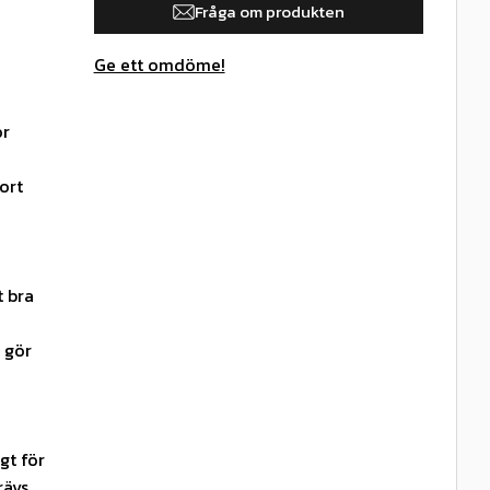
Fråga om produkten
Ge ett omdöme!
ör
ort
t bra
 gör
gt för
ävs.