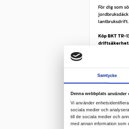
För dig som sök
jordbruksdäck 
lantbruksdrift.
Köp BKT TR-13
driftsäkerhet 
OBS:
Produkten 
Kontrollera 
Samtycke
och lufttryck
Egenskaper
Denna webbplats använder 
✓ Traktordäck 
Vi använder enhetsidentifierar
✓ Dubbelvinkl
sociala medier och analysera 
✓ Självrensan
till de sociala medier och a
✓ Förstärkt 12
med annan information som du 