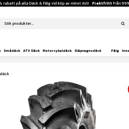
% rabatt på alla Däck & Fälg vid köp av minst 4st!
Fraktfritt
från 999
k
Smådäck
ATV Däck
Motorcykeldäck
Släpvagnsdäck
Fälg
Inn
sdäck