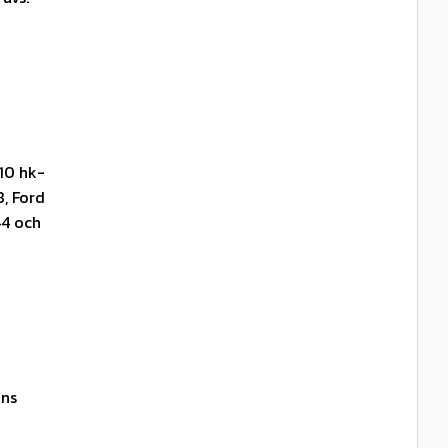
10 hk-
, Ford
44 och
ans