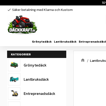
10
Säker betalning med Klarna och Kustom
check
Grönytedäck
Lantbruksdäck
Entreprenadsdäc
KATEGORIER
Lantbruk
Grönytedäck
Lantbruksdäck
Entreprenadsdäck