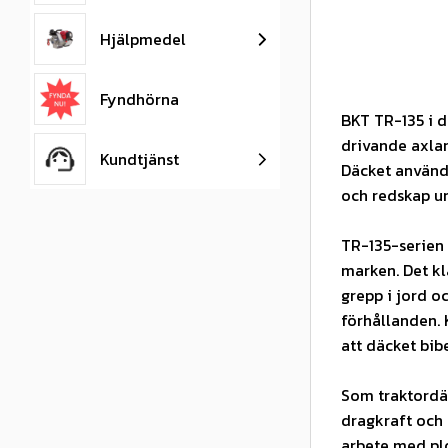
Hjälpmedel
Fyndhörna
BKT TR-135 i d
drivande axlar
Kundtjänst
Däcket används
och redskap u
TR-135-serien 
marken. Det k
grepp i jord o
förhållanden. 
att däcket bibe
Som traktordä
dragkraft och s
arbete med plo