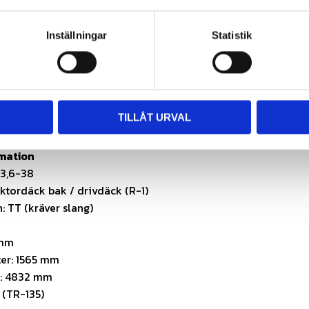
e (används med slang)
område
Inställningar
Statistik
raktorer (drivande axel)
ing (plöjning, harvning, kultivering)
nom lantbruk
bete med höga dragkrav
TILLÅT URVAL
er där dimension och specifikation överensstämmer
rmation
13,6-38
ktordäck bak / drivdäck (R-1)
: TT (kräver slang)
 mm
er: 1565 mm
s: 4832 mm
 (TR-135)