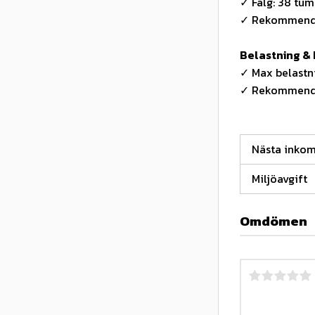
✓ Fälg: 38 tum
✓ Rekommende
Belastning & 
✓ Max belastn
✓ Rekommender
Nästa inko
Miljöavgift
Omdömen