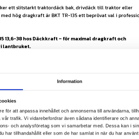
er ett slitstarkt traktordäck bak, drivdäck till traktor eller
med hög dragkraft är BKT TR-135 ett beprövat val i professi
5 13,6-38 hos Däckkraft – för maximal dragkraft och
i lantbruket.
avser ett däck (1 st). Fälg ingår ej.
passform:
Säkerställ att dimension, belastning, hastighet, fäl
Information
 överensstämmer med din applikation.
cookies
bak / drivdäck (R-1)
e för att anpassa innehållet och annonserna till användarna, tillh
ade klackar för hög dragkraft
vår trafik. Vi vidarebefordrar även sådana identifierare och anna
de mönsterdesign
nnons- och analysföretag som vi samarbetar med. Dessa kan i sin
PR-konstruktion
har tillhandahållit eller som de har samlat in när du har använt 