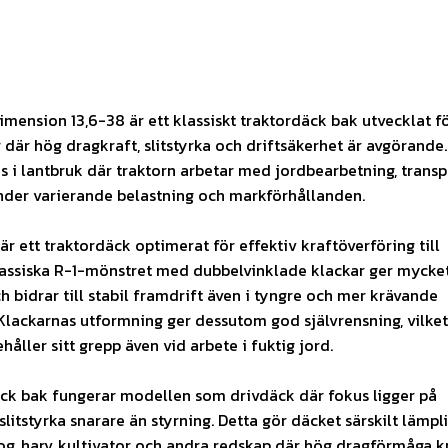
imension 13,6-38 är ett klassiskt traktordäck bak utvecklat f
 där hög dragkraft, slitstyrka och driftsäkerhet är avgörande.
 i lantbruk där traktorn arbetar med jordbearbetning, transp
nder varierande belastning och markförhållanden.
är ett traktordäck optimerat för effektiv kraftöverföring till
lassiska R-1-mönstret med dubbelvinklade klackar ger mycke
ch bidrar till stabil framdrift även i tyngre och mer krävande
Klackarnas utformning ger dessutom god självrensning, vilket
håller sitt grepp även vid arbete i fuktig jord.
ck bak fungerar modellen som drivdäck där fokus ligger på
litstyrka snarare än styrning. Detta gör däcket särskilt lämpli
g, harv, kultivator och andra redskap där hög dragförmåga kr