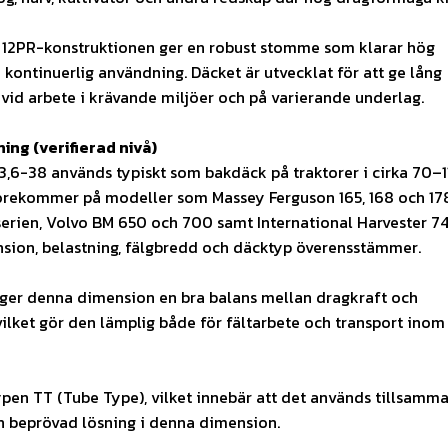
a 12PR-konstruktionen ger en robust stomme som klarar hög
 kontinuerlig användning. Däcket är utvecklat för att ge lång
 vid arbete i krävande miljöer och på varierande underlag.
ng (verifierad nivå)
,6-38 används typiskt som bakdäck på traktorer i cirka 70–1
förekommer på modeller som Massey Ferguson 165, 168 och 178
ien, Volvo BM 650 och 700 samt International Harvester 7
nsion, belastning, fälgbredd och däcktyp överensstämmer.
ger denna dimension en bra balans mellan dragkraft och
ilket gör den lämplig både för fältarbete och transport inom
ypen TT (Tube Type), vilket innebär att det används tillsamm
n beprövad lösning i denna dimension.