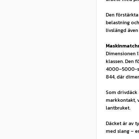
Den förstärkt
belastning och
livslängd även
Maskinmatchni
Dimensionen 13
klassen. Den 
4000–5000-ser
844, där dime
Som drivdäck 
markkontakt, v
lantbruket.
Däcket är av t
med slang – e