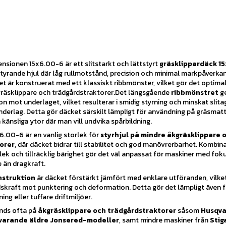
ensionen 15x6.00-6 är ett slitstarkt och lättstyrt
gräsklippardäck 1
tyrande hjul där låg rullmotstånd, precision och minimal markpåverkan
t är konstruerat med ett klassiskt ribbmönster, vilket gör det optima
räsklippare och trädgårdstraktorer.Det längsgående
ribbmönstret
g
on mot underlaget, vilket resulterar i smidig styrning och minskat slita
derlag. Detta gör däcket särskilt lämpligt för användning på gräsmatt
känsliga ytor där man vill undvika spårbildning.
.00-6 är en vanlig storlek för
styrhjul på mindre åkgräsklippare 
orer
, där däcket bidrar till stabilitet och god manövrerbarhet. Kombin
ek och tillräcklig bärighet gör det väl anpassat för maskiner med fok
e än dragkraft.
struktion
är däcket förstärkt jämfört med enklare utföranden, vilke
skraft mot punktering och deformation. Detta gör det lämpligt även 
ng eller tuffare driftmiljöer.
nds ofta på
åkgräsklippare och trädgårdstraktorer
såsom
Husqva
varande äldre Jonsered-modeller
, samt mindre maskiner från
Stig