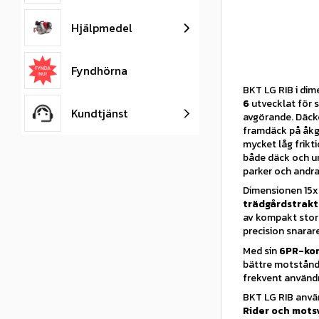
Hjälpmedel
Fyndhörna
BKT LG RIB i dim
6
utvecklat för s
Kundtjänst
avgörande. Däcke
framdäck på åkg
mycket låg frikti
både däck och un
parker och andra 
Dimensionen 15x6
trädgårdstrakt
av kompakt storl
precision snarar
Med sin
6PR-kon
bättre motstånd
frekvent användni
BKT LG RIB anvä
Rider och mots