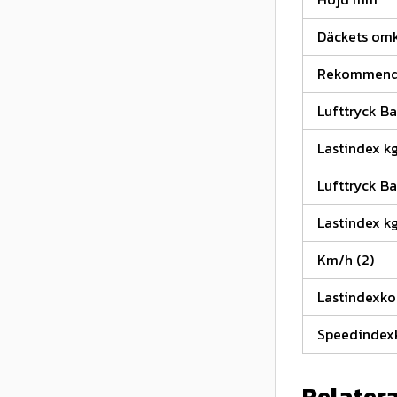
Däckets omk
Rekommende
Lufttryck Ba
Lastindex k
Lufttryck Ba
Lastindex kg
Km/h (2)
Lastindexk
Speedindex
Relater