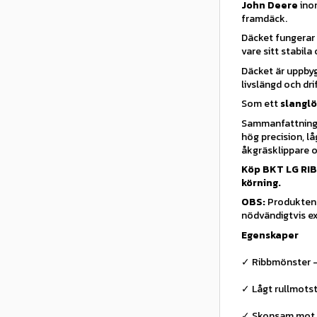
John Deere
inom
framdäck.
Däcket fungerar
vare sitt stabila
Däcket är uppb
livslängd och dri
Som ett
slanglö
Sammanfattningsv
hög precision, l
åkgräsklippare o
Köp BKT LG RIB
körning.
OBS:
Produkten a
nödvändigtvis ex
Egenskaper
✓ Ribbmönster –
✓ Lågt rullmotst
✓ Skonsam mot 