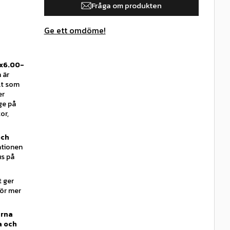
Fråga om produkten
Ge ett omdöme!
5x6.00-
 är
lt som
er
ge på
or,
och
ationen
us på
t ger
för mer
rna
a och