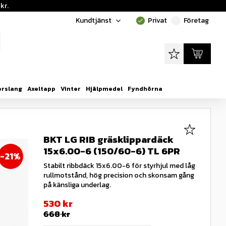
kr.
Kundtjänst
Privat
Företag
done
done
Favoriter
Kundvagn
erslang
Axeltapp
Vinter
Hjälpmedel
Fyndhörna
Lägg till i
BKT LG RIB gräsklippardäck
15x6.00-6 (150/60-6) TL 6PR
21
%
Stabilt ribbdäck 15x6.00-6 för styrhjul med låg
rullmotstånd, hög precision och skonsam gång
på känsliga underlag.
Nedsatt pris:
530
kr
Ordinarie pris:
668
kr