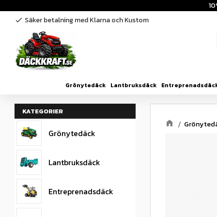
10
Säker betalning med Klarna och Kustom
check
Grönytedäck
Lantbruksdäck
Entreprenadsdäc
KATEGORIER
Grönyted
Grönytedäck
Lantbruksdäck
Entreprenadsdäck