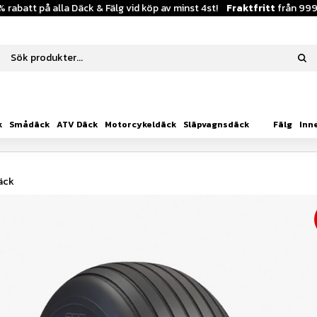
% rabatt på alla Däck & Fälg vid köp av minst 4st!
Fraktfritt
från 999
k
Smådäck
ATV Däck
Motorcykeldäck
Släpvagnsdäck
Fälg
Inn
äck