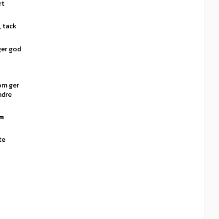
rt
, tack
ger god
m ger
ndre
am
te