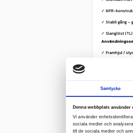
✓ 6PR-konstruk
✓ Stabil gång – 
✓ Slanglöst (TL)
Användningso
✓ Framhjul / sty
✓ Trädgårdstrak
✓ Grönytesköts
✓ Fastighetsskö
Samtycke
Teknisk inform
✓ Tillverkare: B
Denna webbplats använder 
Vi använder enhetsidentifierar
✓ Modell: LG RIB
sociala medier och analysera 
✓ Dimension: 15
till de sociala medier och a