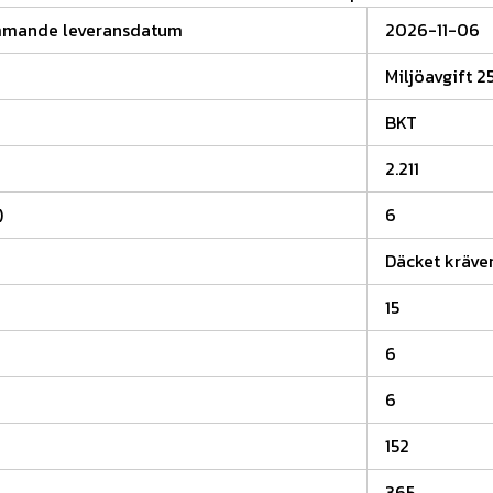
mmande leveransdatum
2026-11-06
Miljöavgift 2
BKT
2.211
)
6
Däcket kräver
15
6
6
152
365