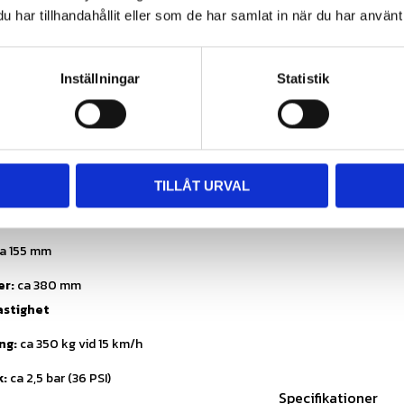
har tillhandahållit eller som de har samlat in när du har använt 
TL (Slanglöst
ion: Diagonal
Inställningar
Statistik
lippardäck / ribbdäck (styrdäck)
R
 6 tum
TILLÅT URVAL
ad fälgbredd:
4.50 tum
a 155 mm
er:
ca 380 mm
astighet
ng:
ca 350 kg vid 15 km/h
k:
ca 2,5 bar (36 PSI)
Specifikationer