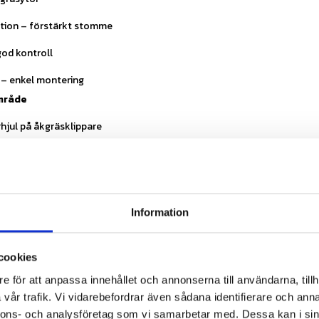
tion – förstärkt stomme
god kontroll
 – enkel montering
mråde
rhjul på åkgräsklippare
torer
el
tsel
Information
ation
KT
cookies
e för att anpassa innehållet och annonserna till användarna, tillh
vår trafik. Vi vidarebefordrar även sådana identifierare och anna
x6.00-6
nnons- och analysföretag som vi samarbetar med. Dessa kan i sin