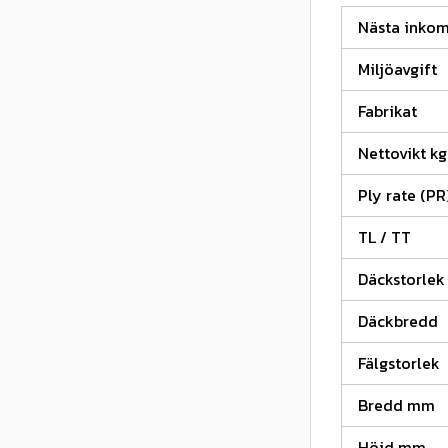
Nästa inko
Miljöavgift
Fabrikat
Nettovikt kg
Ply rate (PR
TL / TT
Däckstorlek
Däckbredd
Fälgstorlek
Bredd mm
Höjd mm