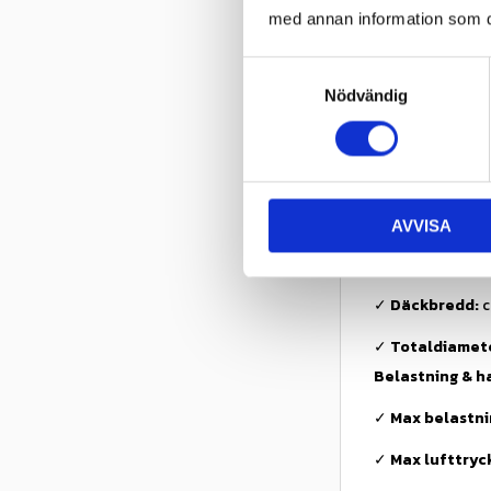
med annan information som du 
✓ Konstruktion: 
)
S
✓ Däckkonstrukt
Nödvändig
a
m
✓ Däcktyp: Gräsk
t
y
✓ Ply Rating: 6P
c
✓ Fälgdiameter:
AVVISA
k
e
✓
Rekommender
s
✓
Däckbredd:
c
v
a
✓
Totaldiamet
l
Belastning & h
✓
Max belastni
✓
Max lufttryc