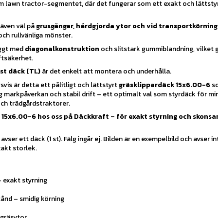
 lawn tractor-segmentet, där det fungerar som ett exakt och lättsty
 även väl på
grusgångar, hårdgjorda ytor och vid transportkörning
 och rullvänliga mönster.
yggt med
diagonalkonstruktion
och slitstark gummiblandning, vilket 
ftsäkerhet.
st däck (TL)
är det enkelt att montera och underhålla.
is är detta ett pålitligt och lättstyrt
gräsklippardäck 15x6.00-6
so
åg markpåverkan och stabil drift – ett optimalt val som styrdäck för mi
ch trädgårdstraktorer.
 15x6.00-6 hos oss på Däckkraft – för exakt styrning och skons
vser ett däck (1 st). Fälg ingår ej. Bilden är en exempelbild och avser in
akt storlek.
 exakt styrning
ånd – smidig körning
gräsytor