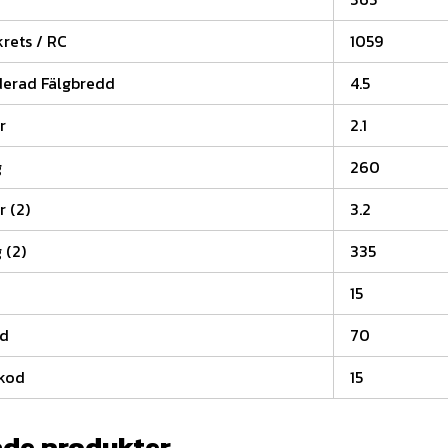
rets / RC
1059
rad Fälgbredd
4.5
r
2.1
g
260
r (2)
3.2
 (2)
335
15
od
70
kod
15
ade produkter