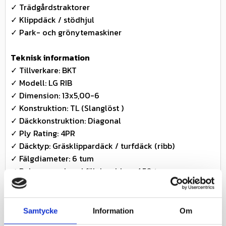
✓ Trädgårdstraktorer
✓ Klippdäck / stödhjul
✓ Park- och grönytemaskiner
Teknisk information
✓ Tillverkare: BKT
✓ Modell: LG RIB
✓ Dimension: 13x5,00-6
✓ Konstruktion: TL (Slanglöst )
✓ Däckkonstruktion: Diagonal
✓ Ply Rating: 4PR
✓ Däcktyp: Gräsklippardäck / turfdäck (ribb)
✓ Fälgdiameter: 6 tum
✓ Rekommenderad fälgbredd: ca 4.50 tum
✓ Bredd: ca 127 mm ✓ Total diameter: ca 325 mm ✓
Lufttryck: ca 2.8 bar ✓ Profildjup: ca 4–6 mm
Samtycke
Information
Om
Belastning & hastighet