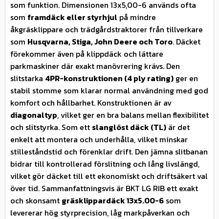
som funktion. Dimensionen 13x5,00-6 används ofta
som
framdäck eller styrhjul
på mindre
åkgräsklippare och trädgårdstraktorer från tillverkare
som
Husqvarna, Stiga, John Deere och Toro
. Däcket
förekommer även på klippdäck och lättare
parkmaskiner där exakt manövrering krävs. Den
slitstarka
4PR-konstruktionen (4 ply rating)
ger en
stabil stomme som klarar normal användning med god
komfort och hållbarhet. Konstruktionen är av
diagonaltyp
, vilket ger en bra balans mellan flexibilitet
och slitstyrka. Som ett
slanglöst däck (TL)
är det
enkelt att montera och underhålla, vilket minskar
stilleståndstid och förenklar drift. Den jämna slitbanan
bidrar till kontrollerad förslitning och lång livslängd,
vilket gör däcket till ett ekonomiskt och driftsäkert val
över tid. Sammanfattningsvis är BKT LG RIB ett exakt
och skonsamt
gräsklippardäck 13x5.00-6
som
levererar hög styrprecision, låg markpåverkan och