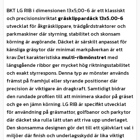
BKT LG RIB i dimensionen 13x5,00-6 är ett klassiskt
och precisionsinriktat
gräsklippardäck 13x5.00-6
utvecklat för åkgräsklippare, trädgårdstraktorer och
parkmaskiner där styrning, stabilitet och skonsam
körning är avgörande. Däcket är särskilt anpassat för
känsliga gräsytor där minimal markpåverkan är ett
krav.Det karakteristiska
multi-ribmönstret
med
längsgående ribbor ger mycket hög riktningsstabilitet
och exakt styrrespons. Denna typ av mönster används
främst på framhjul eller styrande positioner där
precision är viktigare än dragkraft. Samtidigt bidrar
den rundade profilen till att minimera skador på gräset
och ge en jämn körning. LG RIB är specifikt utvecklat
för användning på gräsmattor, golfbanor och parkytor
där däcket ska rulla lätt utan att riva upp underlaget.
Den skonsamma designen gör det till ett självklart val i
miljöer där finish och underlagsskydd är lika viktigt