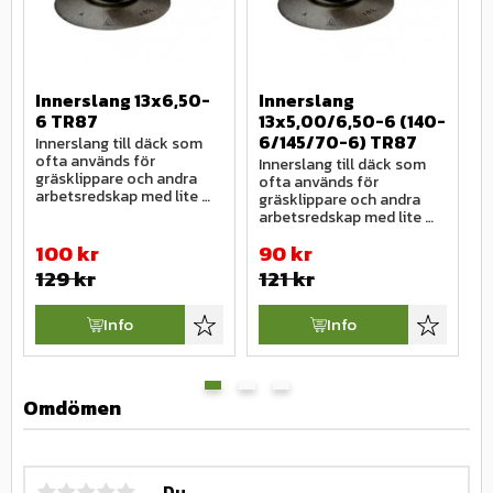
Innerslang 13x6,50-
Innerslang 
I
6 TR87
13x5,00/6,50-6 (140-
6
6/145/70-6) TR87
Innerslang till däck som 
I
ofta används för 
o
Innerslang till däck som 
gräsklippare och andra 
g
ofta används för 
arbetsredskap med lite 
a
gräsklippare och andra 
mindre däckdimentioner.
m
arbetsredskap med lite 
mindre däckdimentioner.
100
kr
90
kr
129
kr
121
kr
1
Info
Info
Lägg till i favoriter
Lägg till i
Omdömen
Du