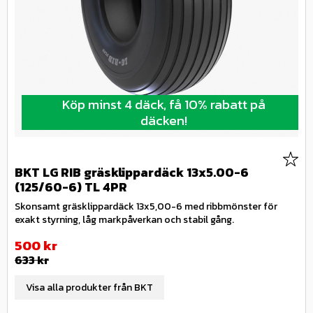
Köp minst 4 däck, få 10% rabatt på
däcken!
Lägg 
BKT LG RIB gräsklippardäck 13x5.00-6
(125/60-6) TL 4PR
Skonsamt gräsklippardäck 13x5,00-6 med ribbmönster för
exakt styrning, låg markpåverkan och stabil gång.
Nedsatt pris:
500
kr
Ordinarie pris:
633
kr
Visa alla produkter från BKT