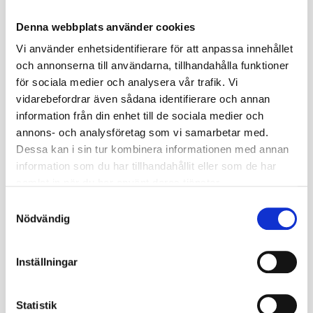
✓
Load Index:
53A3 / 48A6 ✓
Max belastning:
200 kg
vid 15 km/h
Denna webbplats använder cookies
Specifikationer
Vi använder enhetsidentifierare för att anpassa innehållet
och annonserna till användarna, tillhandahålla funktioner
Nästa inkommande
2026-11-06
för sociala medier och analysera vår trafik. Vi
leveransdatum
vidarebefordrar även sådana identifierare och annan
Miljöavgift 25 kr inkl
information från din enhet till de sociala medier och
Miljöavgift
moms ingår i priset
annons- och analysföretag som vi samarbetar med.
Dessa kan i sin tur kombinera informationen med annan
Fabrikat
BKT
information som du har tillhandahållit eller som de har
samlat in när du har använt deras tjänster.
Nettovikt kg
1.691
S
Nödvändig
Ply rate (PR)
4
a
m
Däcket kräver ingen
t
TL / TT
Inställningar
slang (TL)
y
c
Däckstorlek
13
k
Statistik