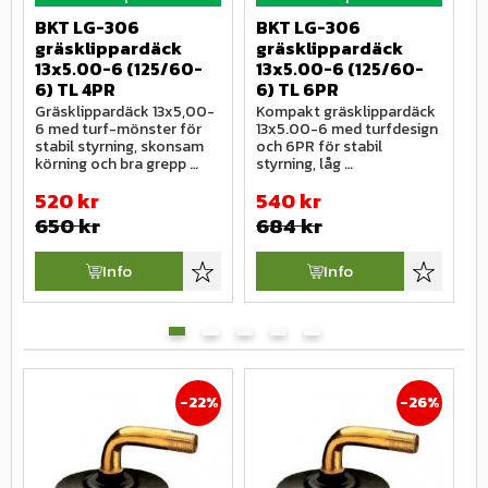
BKT LG-306 
BKT LG-306 
C
gräsklippardäck 
gräsklippardäck 
g
13x5.00-6 (125/60-
13x5.00-6 (125/60-
1
6) TL 4PR
6) TL 6PR
6
Gräsklippardäck 13x5,00-
Kompakt gräsklippardäck 
E
6 med turf-mönster för 
13x5.00-6 med turfdesign 
g
stabil styrning, skonsam 
och 6PR för stabil 
6
körning och bra grepp 
styrning, låg 
m
även vid fuktiga och kalla 
markpåverkan och lättare 
o
520
kr
540
kr
förhållanden.
användning.
650
kr
684
kr
Info
Info
Lägg till i favoriter
Lägg till i
22
%
26
%