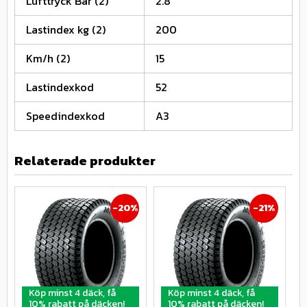
Lufttryck Bar (2)
2.8
Lastindex kg (2)
200
Km/h (2)
15
Lastindexkod
52
Speedindexkod
A3
Relaterade produkter
20
%
21
%
Köp minst 4 däck, få
Köp minst 4 däck, få
10% rabatt på däcken!
10% rabatt på däcken!