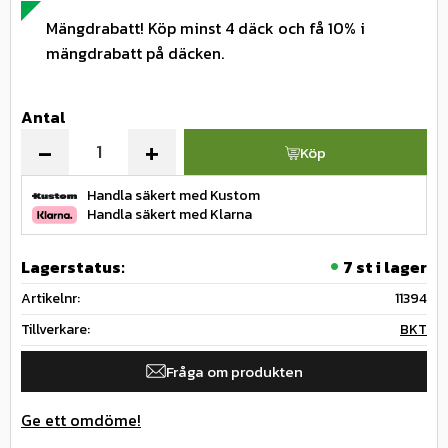
Mängdrabatt! Köp minst 4 däck och få 10% i
mängdrabatt på däcken.
Antal
-
+
Köp
Handla säkert med Kustom
Handla säkert med Klarna
Lagerstatus
7 st i lager
Artikelnr
11394
Tillverkare
BKT
Fråga om produkten
Ge ett omdöme!