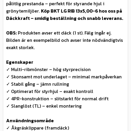
pålitlig prestanda – perfekt för styrande hjul i
grönytemiljöer.
Köp BKT LG RIB 13x5,00-6 hos oss på
Däckkraft – smidig beställning och snabb leverans.
OBS:
Produkten avser ett däck (1 st). Fälg ingår ej.
Bilden är en exempelbild och avser inte nödvändigtvis
exakt storlek.
Egenskaper
✓ Multi-ribmönster – hög styrprecision
✓ Skonsamt mot underlaget – minimal markpåverkan
✓ Stabil gång – jämn rullning
✓ Optimerat för styrhjul – exakt kontroll
✓ 4PR-konstruktion – slitstarkt för normal drift
✓ Slanglöst (TL) – enkel montering
Användningsområde
✓ Åkgräsklippare (framdäck)