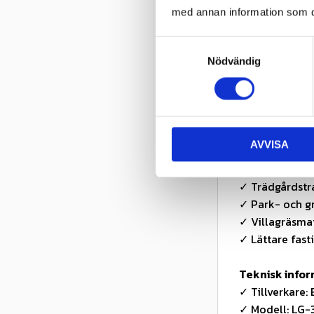
Egenskaper
med annan information som du 
✓ Aramidförstä
✓ Brett turf-
S
Nödvändig
a
✓ Jämn gång –
m
✓ Bra balans 
t
✓ 4PR – robus
y
✓ Slanglöst (T
c
AVVISA
k
Användnings
e
✓ Åkgräsklipp
s
✓ Trädgårdstr
v
✓ Park- och g
a
✓ Villagräsma
l
✓ Lättare fast
Teknisk info
✓ Tillverkare:
✓ Modell: LG-