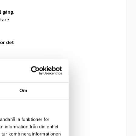
l gång,
ttare
gör det
tabil
Om
ängd
 och
andahålla funktioner för
n information från din enhet
 tur kombinera informationen