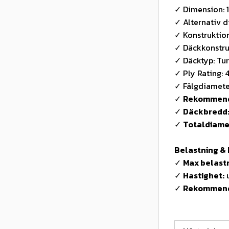
✓ Dimension: 
✓ Alternativ 
✓ Konstruktion
✓ Däckkonstru
✓ Däcktyp: Tu
✓ Ply Rating: 
✓ Fälgdiamete
✓
Rekommend
✓
Däckbredd
✓
Totaldiame
Belastning & 
✓
Max belast
✓
Hastighet:
u
✓
Rekommende