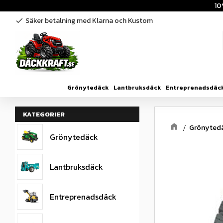
10
Säker betalning med Klarna och Kustom
check
Grönytedäck
Lantbruksdäck
Entreprenadsdäc
KATEGORIER
Grönyted
Grönytedäck
Lantbruksdäck
Entreprenadsdäck