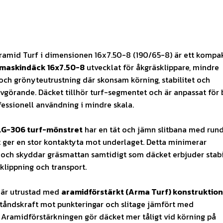
amid Turf i dimensionen 16x7.50-8 (190/65-8) är ett kompa
maskindäck 16x7.50-8
utvecklat för åkgräsklippare, mindre
ch grönyteutrustning där skonsam körning, stabilitet och
avgörande. Däcket tillhör turf-segmentet och är anpassat för
fessionell användning i mindre skala.
LG-306 turf-mönstret
har en tät och jämn slitbana med run
et ger en stor kontaktyta mot underlaget. Detta minimerar
och skyddar gräsmattan samtidigt som däcket erbjuder stabi
klippning och transport.
 är utrustad med
aramidförstärkt (Arma Turf) konstruktion
tåndskraft mot punkteringar och slitage jämfört med
Aramidförstärkningen gör däcket mer tåligt vid körning på