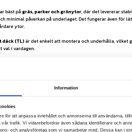
ar bäst på
gräs, parker och grönytor
, där det levererar stabi
och minimal påverkan på underlaget. Det fungerar även för lä
årdare ytor.
t däck (TL)
är det enkelt att montera och underhålla, vilket 
kt val i vardagen.
gsvis är BKT LG-306 Aramid Turf 16x7.50-8 ett mångsidigt
äck
som kombinerar skonsam drift, förbättrad slitstyrka och s
t utmärkt val för både privat och professionell användning.
Information
6 Aramid Turf 16x7.50-8 hos Däckkraft – för längre livsl
rift.
cookies
 avser ett däck (1 st). Fälg ingår ej. Bilden är en exempelbild
e för att anpassa innehållet och annonserna till användarna, tillh
vändigtvis exakt storlek.
vår trafik. Vi vidarebefordrar även sådana identifierare och anna
nnons- och analysföretag som vi samarbetar med. Dessa kan i sin