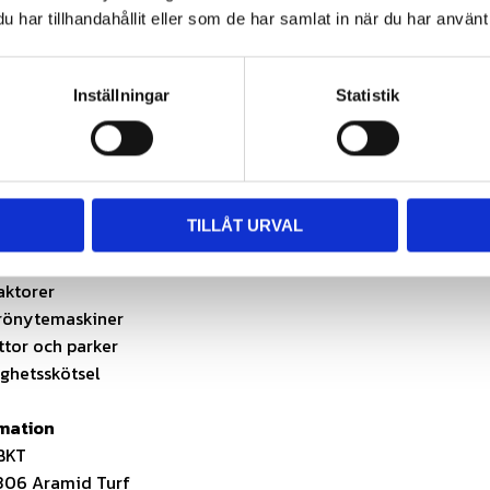
har tillhandahållit eller som de har samlat in när du har använt 
rkt konstruktion – ökad slitstyrka
mönster – låg markpåverkan
Inställningar
Statistik
 stabil körning
mellan komfort och hållbarhet
t konstruktion
L) – enkel montering
TILLÅT URVAL
område
are
aktorer
rönytemaskiner
ttor och parker
ighetsskötsel
rmation
 BKT
306 Aramid Turf