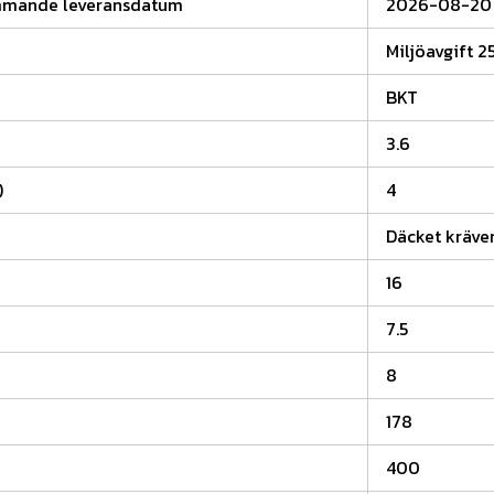
mmande leveransdatum
2026-08-20
Miljöavgift 2
BKT
3.6
)
4
Däcket kräver
16
7.5
8
178
400