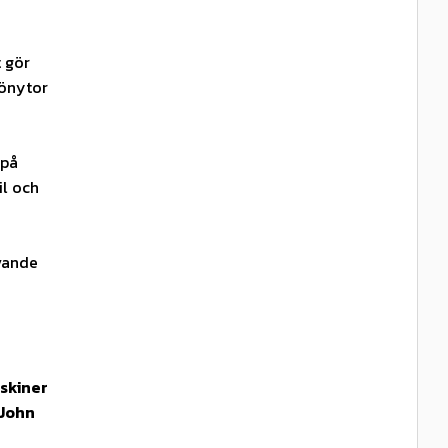
t gör
rönytor
 på
il och
vande
skiner
 John