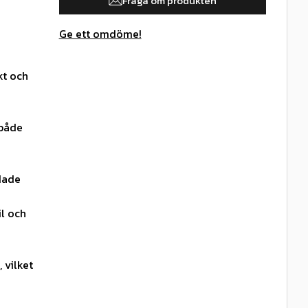
Fråga om produkten
Ge ett omdöme!
kt och
 både
dade
l och
, vilket