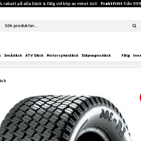
% rabatt på alla Däck & Fälg vid köp av minst 4st!
Fraktfritt
från 999
k
Smådäck
ATV Däck
Motorcykeldäck
Släpvagnsdäck
Fälg
Inn
äck