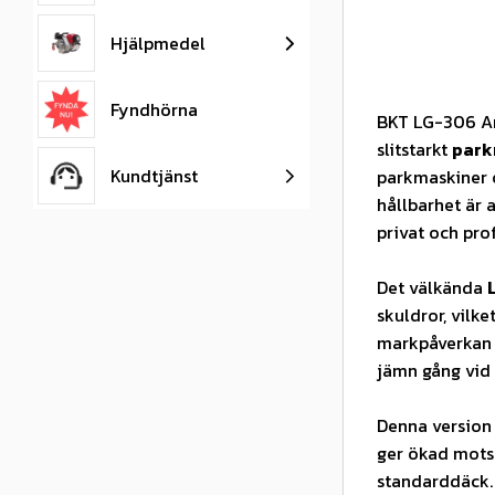
Hjälpmedel
Fyndhörna
BKT LG-306 Ar
slitstarkt
park
Kundtjänst
parkmaskiner o
hållbarhet är 
privat och pro
Det välkända
skuldror, vilk
markpåverkan 
jämn gång vid 
Denna version
ger ökad mots
standarddäck. 