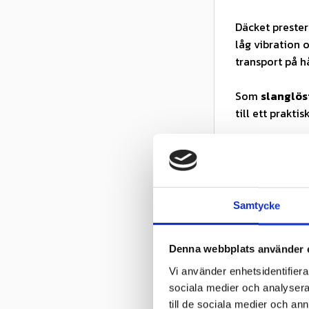
Däcket prester
låg vibration 
transport på h
Som
slanglös
till ett praktis
Sammanfattnin
gräsklippard
prestanda – et
Samtycke
Köp BKT LG-30
och skonsam d
Denna webbplats använder 
OBS:
Produkten
Vi använder enhetsidentifierar
avser inte nöd
sociala medier och analysera 
till de sociala medier och a