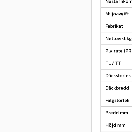
Nästa inko
Miljöavgift
Fabrikat
Nettovikt kg
Ply rate (PR
TL / TT
Däckstorlek
Däckbredd
Fälgstorlek
Bredd mm
Höjd mm