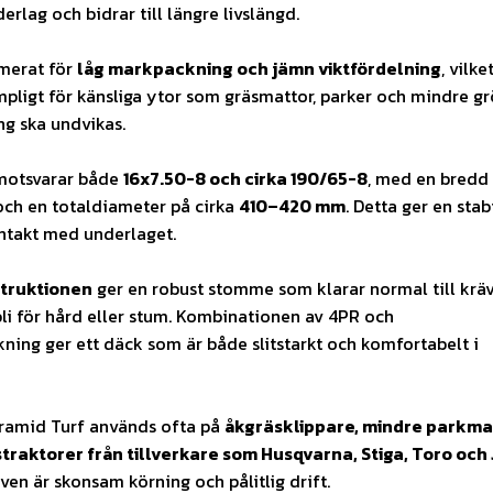
erlag och bidrar till längre livslängd.
imerat för
låg markpackning och jämn viktfördelning
, vilke
ämpligt för känsliga ytor som gräsmattor, parker och mindre g
ng ska undvikas.
motsvarar både
16x7.50-8 och cirka 190/65-8
, med en bredd
ch en totaldiameter på cirka
410–420 mm
. Detta ger en stab
ntakt med underlaget.
truktionen
ger en robust stomme som klarar normal till krä
 bli för hård eller stum. Kombinationen av 4PR och
ning ger ett däck som är både slitstarkt och komfortabelt i
amid Turf används ofta på
åkgräsklippare, mindre parkma
traktorer från tillverkare som Husqvarna, Stiga, Toro och
aven är skonsam körning och pålitlig drift.