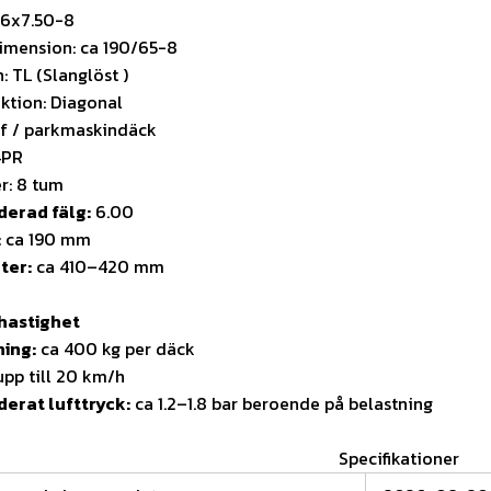
16x7.50-8
dimension: ca 190/65-8
: TL (Slanglöst )
ktion: Diagonal
rf / parkmaskindäck
4PR
r: 8 tum
erad fälg:
6.00
:
ca 190 mm
ter:
ca 410–420 mm
hastighet
ning:
ca 400 kg per däck
pp till 20 km/h
rat lufttryck:
ca 1.2–1.8 bar beroende på belastning
Specifikationer