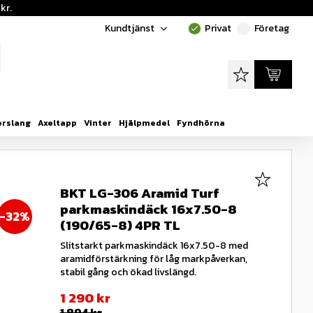
kr.
Kundtjänst
Privat
Företag
done
done
Favoriter
Kundvagn
erslang
Axeltapp
Vinter
Hjälpmedel
Fyndhörna
Lägg till i
BKT LG-306 Aramid Turf
parkmaskindäck 16x7.50-8
32
%
(190/65-8) 4PR TL
Slitstarkt parkmaskindäck 16x7.50-8 med
aramidförstärkning för låg markpåverkan,
stabil gång och ökad livslängd.
Nedsatt pris:
1 290
kr
Ordinarie pris:
1 894
kr