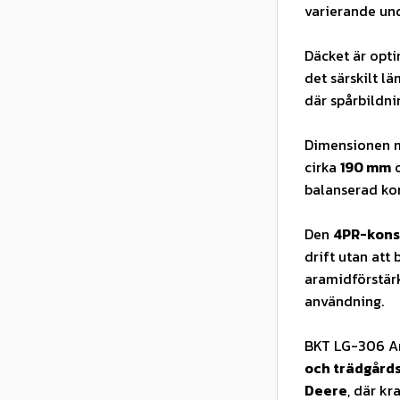
varierande und
Däcket är opt
det särskilt l
där spårbildni
Dimensionen 
cirka
190 mm
o
balanserad ko
Den
4PR-kons
drift utan att
aramidförstärk
användning.
BKT LG-306 Ar
och trädgårds
Deere
, där kr