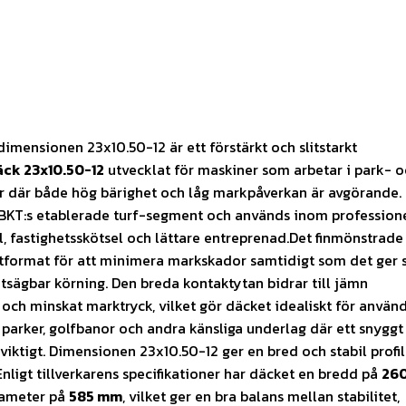
imensionen 23x10.50-12 är ett förstärkt och slitstarkt
ck 23x10.50-12
utvecklat för maskiner som arbetar i park- o
r där både hög bärighet och låg markpåverkan är avgörande.
 BKT:s etablerade turf-segment och används inom professione
, fastighetsskötsel och lättare entreprenad.Det finmönstrad
tformat för att minimera markskador samtidigt som det ger s
tsägbar körning. Den breda kontaktytan bidrar till jämn
 och minskat marktryck, vilket gör däcket idealiskt för använ
 parker, golfbanor och andra känsliga underlag där ett snyggt
r viktigt. Dimensionen 23x10.50-12 ger en bred och stabil profi
Enligt tillverkarens specifikationer har däcket en bredd på
26
iameter på
585 mm
, vilket ger en bra balans mellan stabilitet,