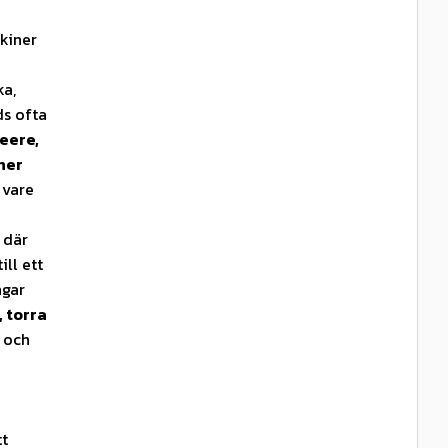
skiner
ka,
ds ofta
eere,
ner
 vare
 där
ll ett
ngar
, torra
g och
tt