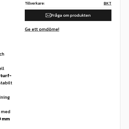
Tillverkare
BKT
Fråga om produkten
Ge ett omdöme!
ch
ll
e
turf-
tabilt
dning
l med
0 mm