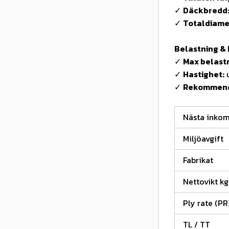
✓
Däckbredd
✓
Totaldiame
Belastning & 
✓
Max belast
✓
Hastighet:
u
✓
Rekommende
Nästa inko
Miljöavgift
Fabrikat
Nettovikt kg
Ply rate (PR
TL / TT