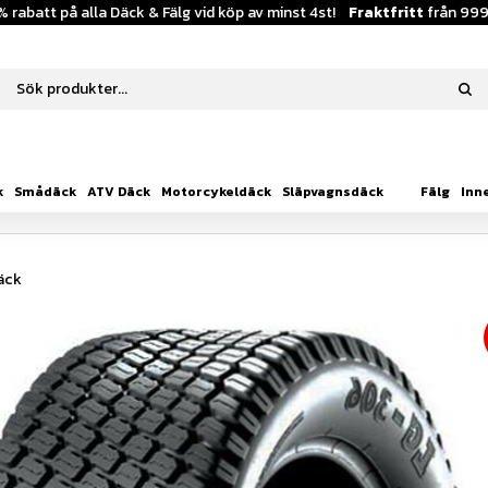
% rabatt på alla Däck & Fälg vid köp av minst 4st!
Fraktfritt
från 999
k
Smådäck
ATV Däck
Motorcykeldäck
Släpvagnsdäck
Fälg
Inn
äck