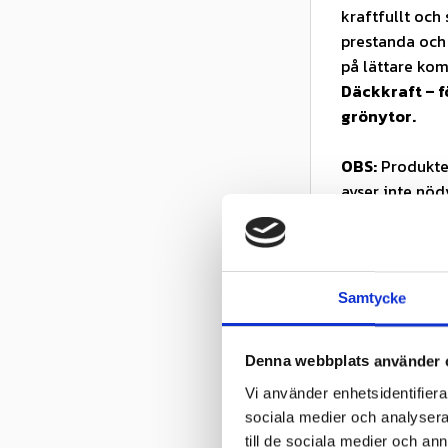
kraftfullt oc
prestanda och 
på lättare kom
Däckkraft – f
grönytor.
OBS:
Produkten
avser inte nöd
Egenskaper
✓ Turf-mönste
✓ Hög bärighe
Samtycke
✓ Stabil och 
✓ Bred profil 
Denna webbplats använder 
✓ Slitstark kon
✓ Slanglöst (T
Vi använder enhetsidentifierar
sociala medier och analysera 
Användnings
till de sociala medier och a