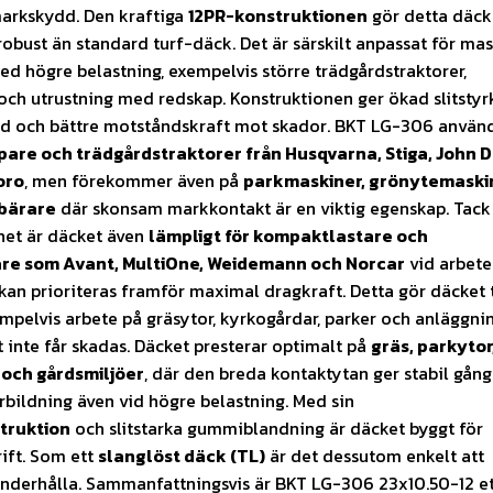
arkskydd. Den kraftiga
12PR-konstruktionen
gör detta däck
robust än standard turf-däck. Det är särskilt anpassat för ma
d högre belastning, exempelvis större trädgårdstraktorer,
ch utrustning med redskap. Konstruktionen ger ökad slitstyr
ngd och bättre motståndskraft mot skador. BKT LG-306 använ
pare och trädgårdstraktorer från Husqvarna, Stiga, John D
oro
, men förekommer även på
parkmaskiner, grönytemaski
bärare
där skonsam markkontakt är en viktig egenskap. Tack
het är däcket även
lämpligt för kompaktlastare och
re som Avant, MultiOne, Weidemann och Norcar
vid arbete
an prioriteras framför maximal dragkraft. Detta gör däcket ti
empelvis arbete på gräsytor, kyrkogårdar, parker och anläggni
 inte får skadas. Däcket presterar optimalt på
gräs, parkytor
och gårdsmiljöer
, där den breda kontaktytan ger stabil gån
bildning även vid högre belastning. Med sin
truktion
och slitstarka gummiblandning är däcket byggt för
rift. Som ett
slanglöst däck (TL)
är det dessutom enkelt att
nderhålla. Sammanfattningsvis är BKT LG-306 23x10.50-12 e