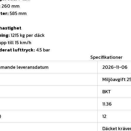
:
260 mm
ter:
585 mm
hastighet
ning:
1215 kg per däck
pp till 15 km/h
rat lufttryck:
4.5 bar
Specifikationer
mmande leveransdatum
2026-11-06
Miljöavgift 2
BKT
11.36
)
12
Däcket kräver