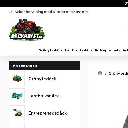
10
Säker betalning med Klarna och Kustom
check
Grönytedäck
Lantbruksdäck
Entreprenadsdäc
KATEGORIER
Grönyted
Grönytedäck
Lantbruksdäck
Entreprenadsdäck