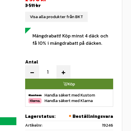
Ordinarie pris:
3 511
kr
Visa alla produkter från BKT
Mängdrabatt! Köp minst 4 däck och
få 10% i mängdrabatt på däcken.
Antal
-
+
Köp
Handla säkert med Kustom
Handla säkert med Klarna
Lagerstatus
Beställningsvara
Artikelnr
19246