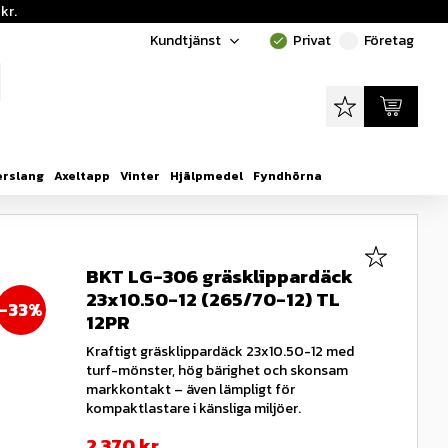
kr.
Kundtjänst
Privat
Företag
done
done
Favoriter
Kundvagn
erslang
Axeltapp
Vinter
Hjälpmedel
Fyndhörna
Lägg till i
BKT LG-306 gräsklippardäck
23x10.50-12 (265/70-12) TL
33
%
12PR
Kraftigt gräsklippardäck 23x10.50-12 med
turf-mönster, hög bärighet och skonsam
markkontakt – även lämpligt för
kompaktlastare i känsliga miljöer.
Nedsatt pris:
2 370
kr