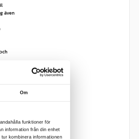
il
ng även
å
 och
Om
andahålla funktioner för
n information från din enhet
 tur kombinera informationen