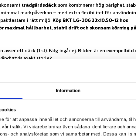
h skonsamt
trädgårdsdäck
som kombinerar hög bärighet, stab
minimal markpåverkan – med extra flexibilitet för användni
paktlastare i rätt miljö.
Köp BKT LG-306 23x10.50-12 hos
ör maximal hållbarhet, stabil drift och skonsam körning p
 avser ett däck (1 st). Fälg ingår ej. Bilden är en exempelbild
vändigtvis exakt storlek.
r – skonsamt mot gräs
t tack vare 12PR
Information
jämn gång
– minskat marktryck
cookies
struktion för professionell drift
L) – enkel montering
e för att anpassa innehållet och annonserna till användarna, tillh
vår trafik. Vi vidarebefordrar även sådana identifierare och anna
område
nnons- och analysföretag som vi samarbetar med. Dessa kan i sin