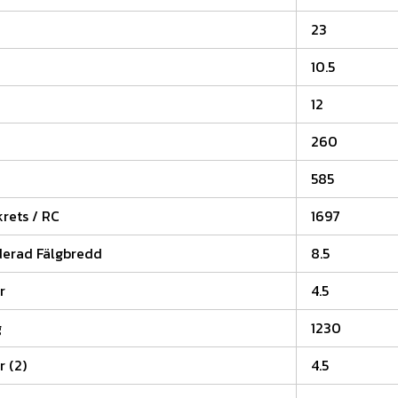
23
10.5
12
260
585
rets / RC
1697
rad Fälgbredd
8.5
r
4.5
g
1230
r (2)
4.5