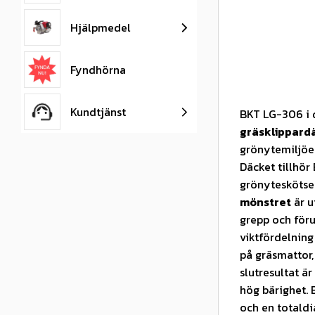
Hjälpmedel
Fyndhörna
Kundtjänst
BKT LG-306 i d
gräsklippardä
grönytemiljöe
Däcket tillhör
grönyteskötsel
mönstret
är u
grepp och föru
viktfördelning
på gräsmattor,
slutresultat ä
hög bärighet. 
och en totald