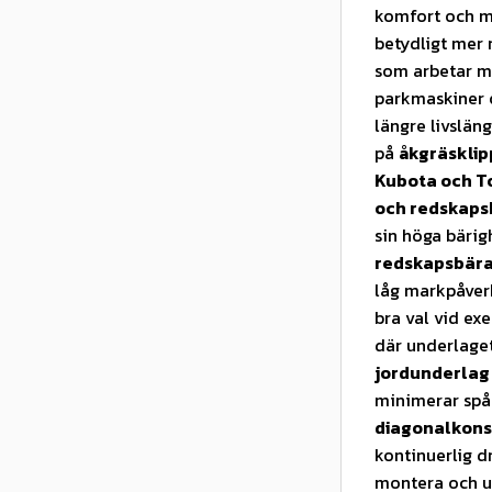
komfort och m
betydligt mer 
som arbetar me
parkmaskiner o
längre livslä
på
åkgräsklip
Kubota och T
och redskaps
sin höga bärig
redskapsbära
låg markpåverk
bra val vid ex
där underlaget
jordunderlag 
minimerar spår
diagonalkons
kontinuerlig d
montera och u