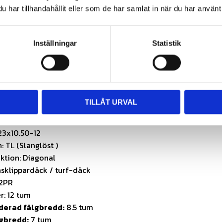
are
har tillhandahållit eller som de har samlat in när du har använt 
aktorer
er
Inställningar
Statistik
kiner
re (vid arbete på känsliga underlag)
ötsel
rmation
TILLÅT URVAL
 BKT
-306
23x10.50-12
: TL (Slanglöst )
ktion: Diagonal
sklippardäck / turf-däck
12PR
r: 12 tum
erad fälgbredd:
8.5 tum
lgbredd:
7 tum