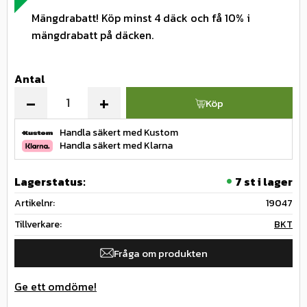
Mängdrabatt! Köp minst 4 däck och få 10% i
mängdrabatt på däcken.
Antal
-
+
Köp
Handla säkert med Kustom
Handla säkert med Klarna
Lagerstatus
7 st i lager
Artikelnr
19047
Tillverkare
BKT
Fråga om produkten
Ge ett omdöme!