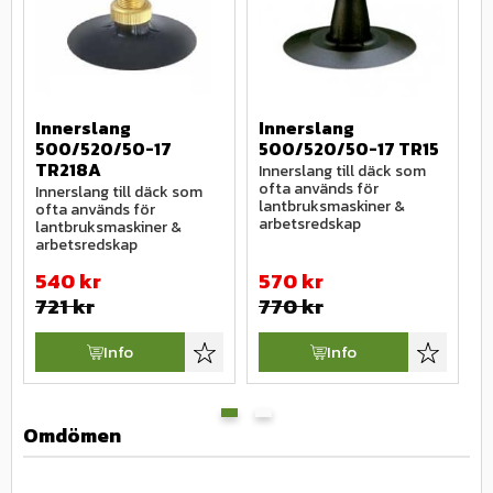
Innerslang 
Innerslang 
I
500/520/50-17 
500/520/50-17 TR15
1
TR218A
Innerslang till däck som 
I
ofta används för 
o
Innerslang till däck som 
lantbruksmaskiner & 
E
ofta används för 
arbetsredskap
a
lantbruksmaskiner & 
arbetsredskap
540
kr
570
kr
721
kr
770
kr
Info
Info
Lägg till i favoriter
Lägg till i
Omdömen