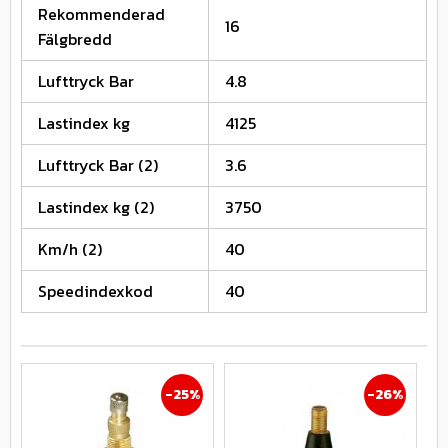
Rekommenderad
16
Fälgbredd
Lufttryck Bar
4.8
Lastindex kg
4125
Lufttryck Bar (2)
3.6
Lastindex kg (2)
3750
Km/h (2)
40
Speedindexkod
40
25
%
26
%