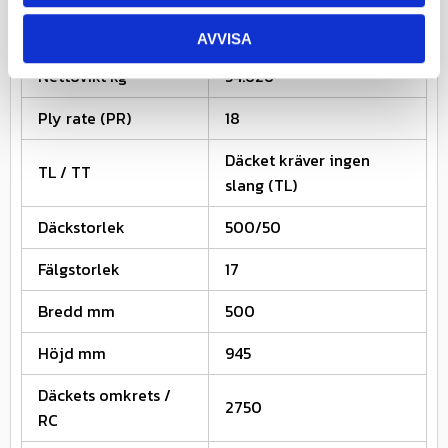
Fabrikat
BKT
AVVISA
Nettovikt kg
54.626
Ply rate (PR)
18
Däcket kräver ingen
TL / TT
slang (TL)
Däckstorlek
500/50
Fälgstorlek
17
Bredd mm
500
Höjd mm
945
Däckets omkrets /
2750
RC