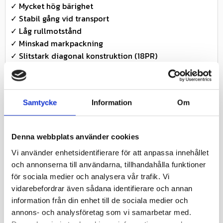
✓ Mycket hög bärighet
✓ Stabil gång vid transport
✓ Låg rullmotstånd
✓ Minskad markpackning
✓ Slitstark diagonal konstruktion (18PR)
✓ TL-utförande (slanglöst)
Användningsområde
✓ Lantbruksvagnar och transportvagnar
Samtycke
Information
Om
✓ Rundbalspressar
✓ Spridare och dragna redskap
✓ Transport av grödor och material
Denna webbplats använder cookies
✓ Applikationer där dimension och specifikation
Vi använder enhetsidentifierare för att anpassa innehållet
överensstämmer
och annonserna till användarna, tillhandahålla funktioner
Teknisk information
för sociala medier och analysera vår trafik. Vi
✓ Dimension: 500/50-17
vidarebefordrar även sådana identifierare och annan
✓ Däcktyp: Implement / vagnsdäck (frirullande)
information från din enhet till de sociala medier och
✓ Däckmodell: AW-708
annons- och analysföretag som vi samarbetar med.
✓ Konstruktion: TL