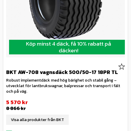
Köp minst 4 däck, få 10% rabatt på
däcken!
Lägg 
BKT AW-708 vagnsdäck 500/50-17 18PR TL
Robust implementdäck med hög bärighet och stabil gång –
utvecklat för lantbruksvagnar, balpressar och transport i fält
och på väg.
Nedsatt pris:
5 570
kr
Ordinarie pris:
8 866
kr
Visa alla produkter från BKT