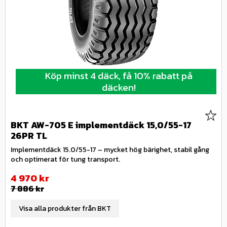
Köp minst 4 däck, få 10% rabatt på
däcken!
Lägg 
BKT AW-705 E implementdäck 15,0/55-17
26PR TL
Implementdäck 15.0/55-17 – mycket hög bärighet, stabil gång
och optimerat för tung transport.
Nedsatt pris:
4 970
kr
Ordinarie pris:
7 886
kr
Visa alla produkter från BKT