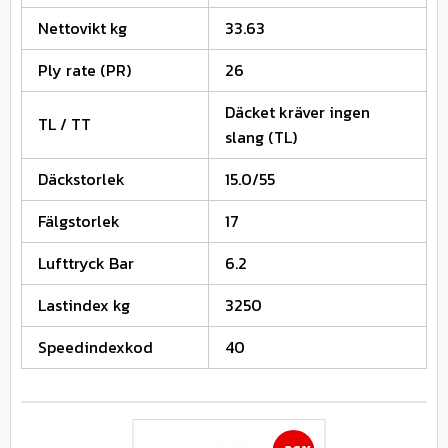
Nettovikt kg
33.63
Ply rate (PR)
26
Däcket kräver ingen
TL / TT
slang (TL)
Däckstorlek
15.0/55
Fälgstorlek
17
Lufttryck Bar
6.2
Lastindex kg
3250
Speedindexkod
40