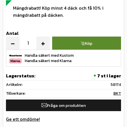
Mängdrabatt! Köp minst 4 däck och få 10% i
mängdrabatt på däcken.
Antal
-
+
Köp
Handla säkert med Kustom
Handla säkert med Klarna
Lagerstatus
7 st i lager
Artikelnr
58174
Tillverkare
BKT
Fråga om produkten
Ge ett omdöme!