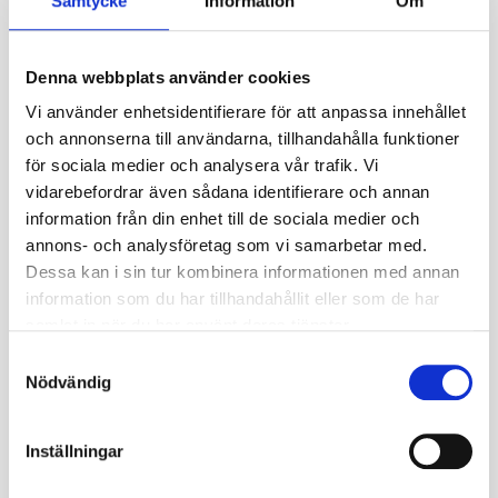
Samtycke
Information
Om
✓ Stabil gång vid transport
✓ Anpassad för frirullande applikationer
✓ Låg markpackning
Denna webbplats använder cookies
✓ E-beteckning för vägoptimering
Vi använder enhetsidentifierare för att anpassa innehållet
✓ TL-utförande – slanglöst
och annonserna till användarna, tillhandahålla funktioner
Användningsområde
för sociala medier och analysera vår trafik. Vi
✓ Lantbruksvagnar
vidarebefordrar även sådana identifierare och annan
✓ Balpressar
information från din enhet till de sociala medier och
✓ Släp
annons- och analysföretag som vi samarbetar med.
✓ Redskap
Dessa kan i sin tur kombinera informationen med annan
✓ Transport och jordbearbetning
information som du har tillhandahållit eller som de har
Teknisk information
samlat in när du har använt deras tjänster.
✓ Dimension: 15,0/55-17
S
✓ Däcktyp: Implementdäck
Nödvändig
a
✓ Däckmodell: AW-705 E
m
✓ Konstruktion: TL (slanglöst)
t
Inställningar
✓ Konstruktionstyp: Diagonal
y
✓ PR: 26
c