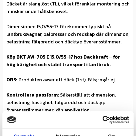
Däcket är slanglöst (TL), vilket förenklar montering och
minskar underhållsbehovet.
Dimensionen 15,0/55-17 förekommer typiskt på
lantbruksvagnar, balpressar och redskap där dimension,
belastning, fälgbredd och däcktyp överensstämmer.
Köp BKT AW-705 E 15,0/55-17 hos Däckkraft – för
hög bärighet och stabil transport i lantbruk.
OBS:
Produkten avser ett däck (1 st). Fälg ingår ej.
Kontrollera passform:
Säkerställ att dimension,
belastning, hastighet, fälgbredd och däcktyp
överensstämmer med din applikation.
Egenskaper
✓ Hög bärighet (26PR)