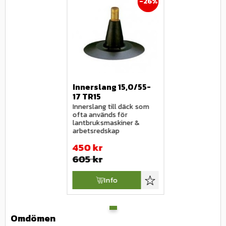
26
%
Innerslang 15,0/55-
17 TR15
Innerslang till däck som 
ofta används för 
lantbruksmaskiner & 
arbetsredskap
450
kr
605
kr
Info
Lägg till i favoriter
Omdömen