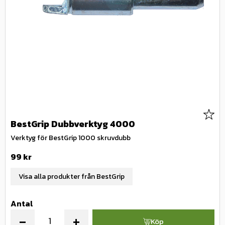
Lägg 
BestGrip Dubbverktyg 4000
Verktyg för BestGrip 1000 skruvdubb
99
kr
Visa alla produkter från BestGrip
Antal
-
+
Köp