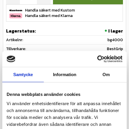
Handla säkert med Kustom
Handla säkert med Klarna
Lagerstatus
I lager
Artikelnr
bg4000
Tillverkare
BestGrip
Fråga om produkten
Samtycke
Information
Om
bestgrip-dubbtabell-2021.pdf
Denna webbplats använder cookies
Ge ett omdöme!
Vi använder enhetsidentifierare för att anpassa innehållet
och annonserna till användarna, tillhandahålla funktioner
för sociala medier och analysera vår trafik. Vi
Verktyg för montering av BestGrip skruvdubb 1000.
vidarebefordrar även sådana identifierare och annan
Används med fördel tillsammans med en vanlig skruvdragare