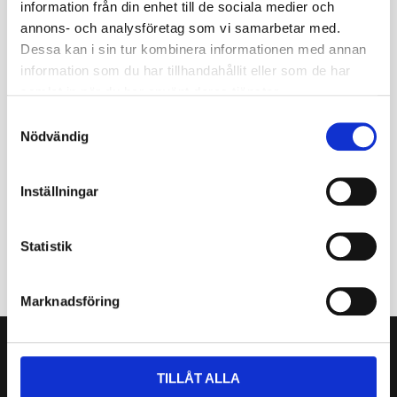
alternativt med manuellt handtag
BestGrip 5000
information från din enhet till de sociala medier och
annons- och analysföretag som vi samarbetar med.
Omdömen
Dessa kan i sin tur kombinera informationen med annan
information som du har tillhandahållit eller som de har
samlat in när du har använt deras tjänster.
Du
S
Nödvändig
a
m
t
Inställningar
y
c
k
Statistik
e
s
Marknadsföring
v
a
Nyhetsbrev
l
TILLÅT ALLA
Prenumerera