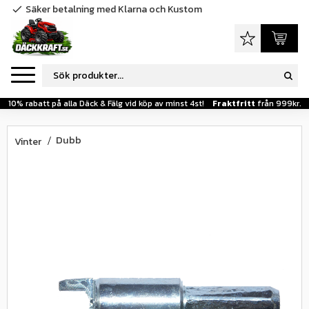
Säker betalning med Klarna och Kustom
check
Meny
Favoriter
Kundva
10% rabatt på alla Däck & Fälg vid köp av minst 4st!
Fraktfritt
från 999kr.
Dubb
Vinter