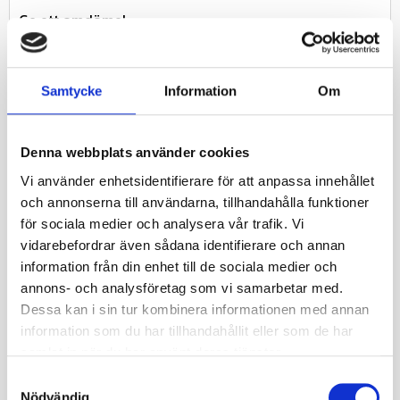
Ge ett omdöme!
Det första och enda riktade ATV-fälgen på marknaden
Samtycke
Information
Om
som visar konsekventa framåtvända ekrar på alla fyra
däcken. Med sina höger- och vänsteralternativ speglar
Twister-hjulet rörelser framåt från båda sidor av
Denna webbplats använder cookies
fordonet.Framåtvända ekrar för vänster och höger sida
Vi använder enhetsidentifierare för att anpassa innehållet
ATV-Fälg som passar bl a Can am ATV / UTV. 1000 lbs
och annonserna till användarna, tillhandahålla funktioner
lastkapacitet ITP® Exklusiv ROCK ARMOR inner
för sociala medier och analysera vår trafik. Vi
fälgband Svart med frästa accenter/Machine Face
vidarebefordrar även sådana identifierare och annan
Finish OBS, Hjulmuttrar medföljer EJ! Detta beställs
information från din enhet till de sociala medier och
under kategorin tillbehör.
annons- och analysföretag som vi samarbetar med.
Specifikationer
Dessa kan i sin tur kombinera informationen med annan
Fabrikat
ITP
information som du har tillhandahållit eller som de har
samlat in när du har använt deras tjänster.
Nettovikt kg
6.7
S
Nödvändig