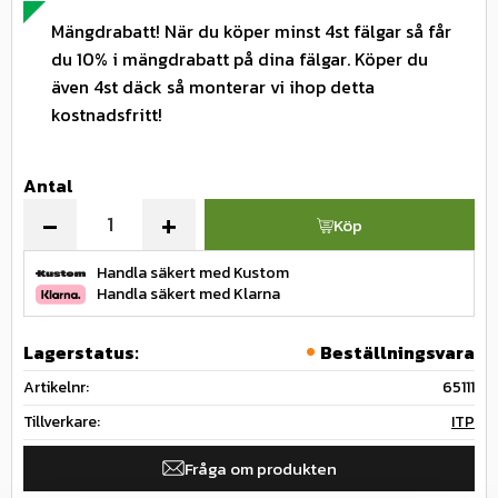
Mängdrabatt! När du köper minst 4st fälgar så får
du 10% i mängdrabatt på dina fälgar. Köper du
även 4st däck så monterar vi ihop detta
kostnadsfritt!
Antal
-
+
Köp
Handla säkert med Kustom
Handla säkert med Klarna
Lagerstatus
Beställningsvara
Artikelnr
65111
Tillverkare
ITP
Fråga om produkten