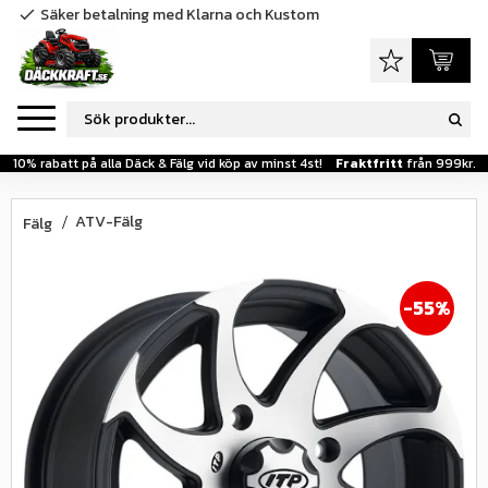
Säker betalning med Klarna och Kustom
check
Meny
Favoriter
Kundva
10% rabatt på alla Däck & Fälg vid köp av minst 4st!
Fraktfritt
från 999kr.
ATV-Fälg
Fälg
55
%