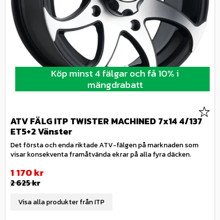
Köp minst 4 fälgar och få 10% i
mängdrabatt
Lägg 
ATV FÄLG ITP TWISTER MACHINED 7x14 4/137
ET5+2 Vänster
Det första och enda riktade ATV-fälgen på marknaden som
visar konsekventa framåtvända ekrar på alla fyra däcken.
Nedsatt pris:
1 170
kr
Ordinarie pris:
2 625
kr
Visa alla produkter från ITP