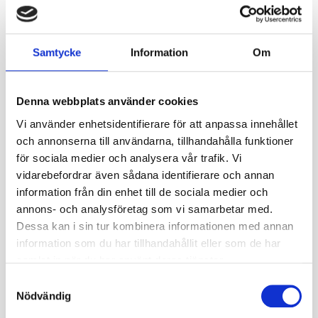
Ge ett omdöme!
Samtycke
Information
Om
En stark, lätt och ett slående utseende gör detta
aluminiumhjul i ett stycke till ett utmärkt val för
Denna webbplats använder cookies
ATV:er och UTV:er.Kraftiga 12-tums klassad till 700 lbs
& 14-tums till 800 lbs!ATV-Fälg som passar bl a Can
Vi använder enhetsidentifierare för att anpassa innehållet
och annonserna till användarna, tillhandahålla funktioner
am ATV / UTV. Matchande SS hjulkapsel ingår OBS,
för sociala medier och analysera vår trafik. Vi
Hjulmuttrar medföljer EJ! Detta beställs under
vidarebefordrar även sådana identifierare och annan
kategorin tillbehör.
information från din enhet till de sociala medier och
Specifikationer
annons- och analysföretag som vi samarbetar med.
Fabrikat
ITP
Dessa kan i sin tur kombinera informationen med annan
information som du har tillhandahållit eller som de har
Nettovikt kg
9
samlat in när du har använt deras tjänster.
Fälgstorlek
15
S
Nödvändig
a
ET
5+2
m