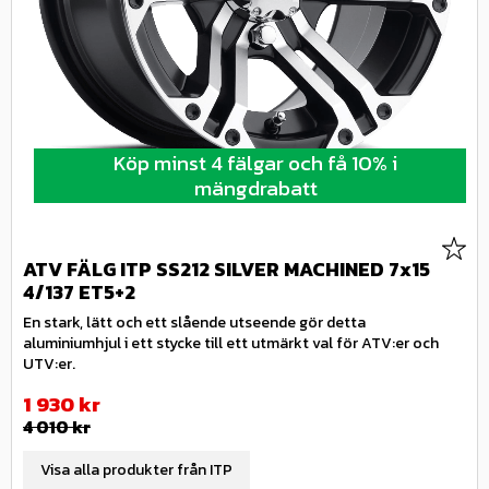
Köp minst 4 fälgar och få 10% i
mängdrabatt
Lägg 
ATV FÄLG ITP SS212 SILVER MACHINED 7x15
4/137 ET5+2
En stark, lätt och ett slående utseende gör detta
aluminiumhjul i ett stycke till ett utmärkt val för ATV:er och
UTV:er.
Nedsatt pris:
1 930
kr
Ordinarie pris:
4 010
kr
Visa alla produkter från ITP