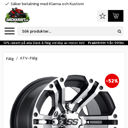
Säker betalning med Klarna och Kustom
check
Meny
Favoriter
Kundva
10% rabatt på alla Däck & Fälg vid köp av minst 4st!
Fraktfritt
från 999kr.
ATV-Fälg
Fälg
52
%