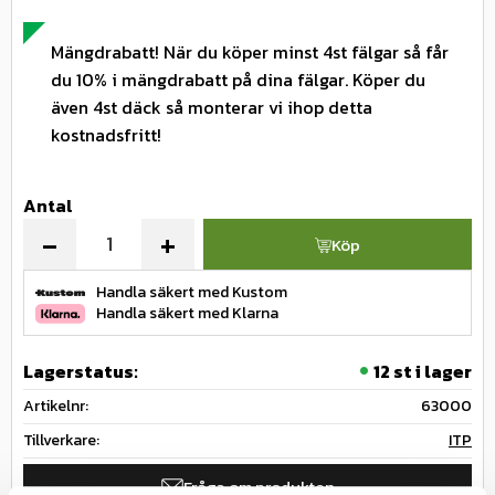
Mängdrabatt! När du köper minst 4st fälgar så får
du 10% i mängdrabatt på dina fälgar. Köper du
även 4st däck så monterar vi ihop detta
kostnadsfritt!
Antal
-
+
Köp
Handla säkert med Kustom
Handla säkert med Klarna
Lagerstatus
12 st i lager
Artikelnr
63000
Tillverkare
ITP
Fråga om produkten