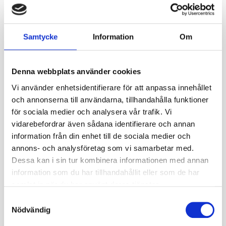
Hurricane, den första ATV-fälgen i ITP:s Storm Series Line,
Samtycke
Information
Om
erbjuder exceptionell styrka i en modern design som sticker
ut.En av marknadens starkaste atv / utv-fälgar som gjorts
tack vare dess unika x-formade ekrar samt ITP's Rock Armor
förstärkta inre fälgband.ATV-Fälg som passar bl a Can am ATV
Denna webbplats använder cookies
/ UTV.
Unik billiknande centerdesign
Vi använder enhetsidentifierare för att anpassa innehållet
Livstids strukturell garanti
och annonserna till användarna, tillhandahålla funktioner
Däckventil och centrumkåpa ingår
för sociala medier och analysera vår trafik. Vi
OBS, Hjulmuttrar medföljer EJ!
vidarebefordrar även sådana identifierare och annan
Detta beställs under kategorin tillbehör.
information från din enhet till de sociala medier och
Specifikationer
annons- och analysföretag som vi samarbetar med.
Fabrikat
ITP
Dessa kan i sin tur kombinera informationen med annan
information som du har tillhandahållit eller som de har
Nettovikt kg
9
samlat in när du har använt deras tjänster.
Fälgstorlek
14
S
Nödvändig
a
ET
4+3
m