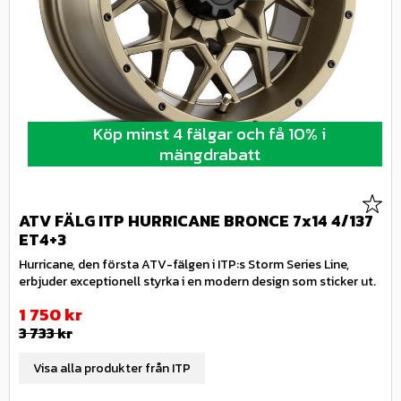
Köp minst 4 fälgar och få 10% i
mängdrabatt
Lägg 
ATV FÄLG ITP HURRICANE BRONCE 7x14 4/137
ET4+3
Hurricane, den första ATV-fälgen i ITP:s Storm Series Line,
erbjuder exceptionell styrka i en modern design som sticker ut.
Nedsatt pris:
1 750
kr
Ordinarie pris:
3 733
kr
Visa alla produkter från ITP