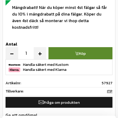
Mängdrabatt! När du köper minst 4st fälgar så får
du 10% i mängdrabatt på dina fälgar. Köper du
även 4st däck så monterar vi ihop detta
kostnadsfritt!
Antal
-
+
Köp
Handla säkert med Kustom
Handla säkert med Klarna
Artikelnr
57927
Tillverkare
ITP
Fråga om produkten
Ge ett omdöme!