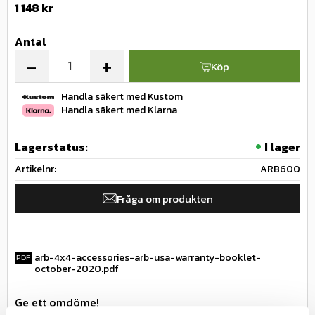
1 148
kr
Antal
-
+
Köp
Handla säkert med Kustom
Handla säkert med Klarna
Lagerstatus
I lager
Artikelnr
ARB600
Fråga om produkten
arb-4x4-accessories-arb-usa-warranty-booklet-
october-2020.pdf
Ge ett omdöme!