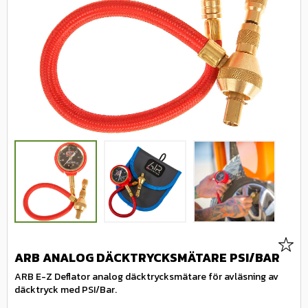
Lägg 
ARB ANALOG DÄCKTRYCKSMÄTARE PSI/BAR
ARB E-Z Deflator analog däcktrycksmätare för avläsning av
däcktryck med PSI/Bar.