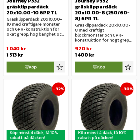
Journey P332 
Journey P332 
gräsklippardäck 
gräsklippardäck 
20x10.00-10 6PR TL
20x10.00-8 (250/60-
8) 6PR TL
Gräsklippardäck 20x10.00-
10 med kraftigare mönster 
Gräsklippardäck 20x10.00-
och 6PR-konstruktion för 
8 med kraftigt 
ökat grepp, hög bärighet och 
blockmönster och 6PR-
stabil drift.
konstruktion för högt grepp, 
stabil drift och ökad 
1 040
kr
970
kr
hållbarhet.
1 513
kr
1 400
kr
Köp
Köp
Lägg till i favoriter
Lägg ti
32
%
30
%
Köp minst 4 däck, få 10%
Köp minst 4 däck, få 10%
rabatt på däcken!
rabatt på däcken!