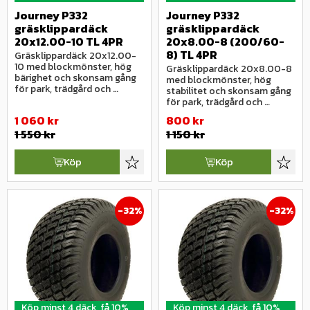
Journey P332 
Journey P332 
gräsklippardäck 
gräsklippardäck 
20x12.00-10 TL 4PR
20x8.00-8 (200/60-
8) TL 4PR
Gräsklippardäck 20x12.00-
10 med blockmönster, hög 
Gräsklippardäck 20x8.00-8 
bärighet och skonsam gång 
med blockmönster, hög 
för park, trädgård och 
stabilitet och skonsam gång 
grönytemaskiner.
för park, trädgård och 
grönytemaskiner.
1 060
kr
800
kr
1 550
kr
1 150
kr
Köp
Köp
Lägg till i favoriter
Lägg ti
32
%
32
%
Köp minst 4 däck, få 10%
Köp minst 4 däck, få 10%