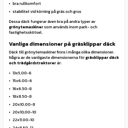
bra rullkomfort
stabilitet vid körning på gräs och grus
Dessa däck fungerar även bra på andra typer av
grönytemaskiner
som används inom park- och
fastighetsskötsel.
Vanliga dimensioner på gräsklippar däck
Däck till grönytemaskiner finns i många olika dimensioner.
Några av de vanligaste dimensionerna för
gräsklippar däck
och trädgårdstraktorer
är:
13x5,00-6
15x6.00-6
16x6.50-8
18x8.50-8
20x10.00-8
20x10,00-10
22x11.00-10
24x8,50-12