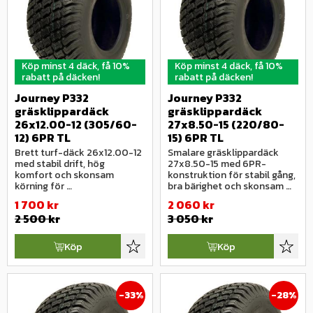
Köp minst 4 däck, få 10%
Köp minst 4 däck, få 10%
rabatt på däcken!
rabatt på däcken!
Journey P332 
Journey P332 
gräsklippardäck 
gräsklippardäck 
26x12.00-12 (305/60-
27x8.50-15 (220/80-
12) 6PR TL
15) 6PR TL
Brett turf-däck 26x12.00-12 
Smalare gräsklippardäck 
med stabil drift, hög 
27x8.50-15 med 6PR-
komfort och skonsam 
konstruktion för stabil gång, 
körning för 
bra bärighet och skonsam 
trädgårdstraktorer och 
drift på grönytor.
1 700
kr
2 060
kr
parkmaskiner.
2 500
kr
3 050
kr
Köp
Köp
Lägg till i favoriter
Lägg ti
33
%
28
%