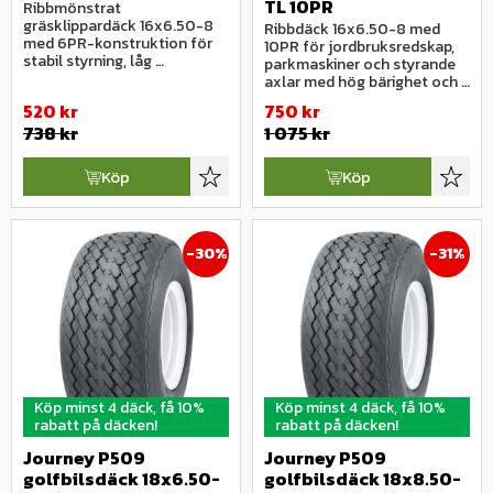
TL 10PR
Ribbmönstrat 
gräsklippardäck 16x6.50-8 
Ribbdäck 16x6.50-8 med 
med 6PR-konstruktion för 
10PR för jordbruksredskap, 
stabil styrning, låg 
parkmaskiner och styrande 
markpåverkan och hög 
axlar med hög bärighet och 
slitstyrka.
stabil gång.
520
kr
750
kr
738
kr
1 075
kr
Köp
Köp
Lägg till i favoriter
Lägg ti
30
%
31
%
Köp minst 4 däck, få 10%
Köp minst 4 däck, få 10%
rabatt på däcken!
rabatt på däcken!
Journey P509 
Journey P509 
golfbilsdäck 18x6.50-
golfbilsdäck 18x8.50-