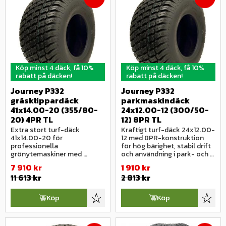
Köp minst 4 däck, få 10%
Köp minst 4 däck, få 10%
rabatt på däcken!
rabatt på däcken!
Journey P332 
Journey P332 
gräsklippardäck 
parkmaskindäck 
41x14.00-20 (355/80-
24x12.00-12 (300/50-
20) 4PR TL
12) 8PR TL
Extra stort turf-däck 
Kraftigt turf-däck 24x12.00-
41x14.00-20 för 
12 med 8PR-konstruktion 
professionella 
för hög bärighet, stabil drift 
grönytemaskiner med 
och användning i park- och 
maximal flotation, stabil 
grönytemiljö.
7 910
kr
1 910
kr
drift och minimal 
11 613
kr
2 813
kr
markpåverkan.
Köp
Köp
Lägg till i favoriter
Lägg ti