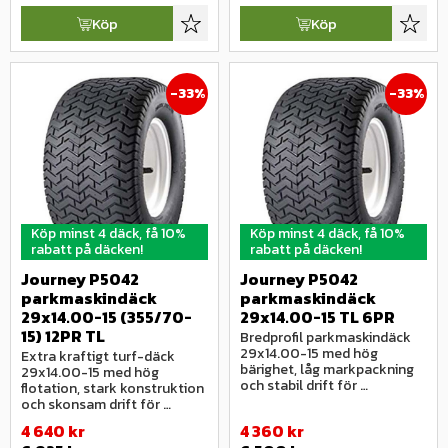
Köp
Köp
Lägg till i favoriter
Lägg ti
33
%
33
%
Köp minst 4 däck, få 10%
Köp minst 4 däck, få 10%
rabatt på däcken!
rabatt på däcken!
Journey P5042 
Journey P5042 
parkmaskindäck 
parkmaskindäck 
29x14.00-15 (355/70-
29x14.00-15 TL 6PR
15) 12PR TL
Bredprofil parkmaskindäck 
29x14.00-15 med hög 
Extra kraftigt turf-däck 
bärighet, låg markpackning 
29x14.00-15 med hög 
och stabil drift för 
flotation, stark konstruktion 
professionella maskiner.
och skonsam drift för 
professionella park- och 
4 640
kr
4 360
kr
grönytemaskiner.