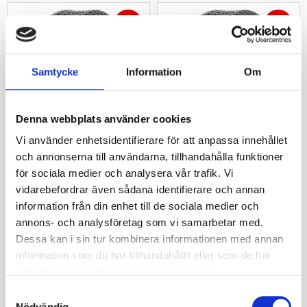
32
%
30
%
Samtycke
Information
Om
Köp minst 4 däck, få 10%
Köp minst 4 däck, få 10%
Denna webbplats använder cookies
rabatt på däcken!
rabatt på däcken!
Vi använder enhetsidentifierare för att anpassa innehållet
Journey P5023 
Journey P5023A 
och annonserna till användarna, tillhandahålla funktioner
gräsklippardäck 
gräsklippardäck 
för sociala medier och analysera vår trafik. Vi
26x12.00-12 (305/60-
14x6.00-8 TL 4PR
12) 4PR TL
Gräsklippardäck 14x6.00-8 
vidarebefordrar även sådana identifierare och annan
med blockmönster, bra 
Turf-däck 26x12.00-12 med 
information från din enhet till de sociala medier och
grepp och skonsam gång för 
blockmönster för skonsam 
park, trädgård och varierade 
annons- och analysföretag som vi samarbetar med.
körning, stabil drift och bra 
underlag.
grepp på gräs och parkytor.
Dessa kan i sin tur kombinera informationen med annan
1 700
kr
670
kr
information som du har tillhandahållit eller som de har
2 500
kr
963
kr
samlat in när du har använt deras tjänster.
S
Köp
Köp
Lägg till i favoriter
Lägg ti
Nödvändig