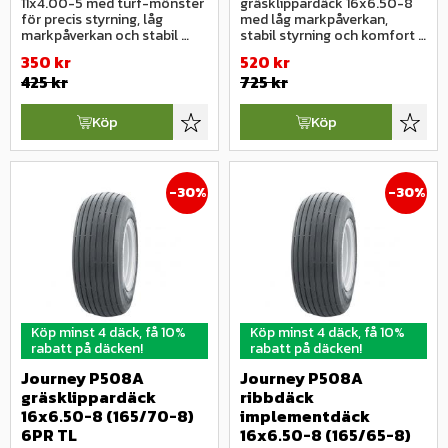
11x4.00-5 med turf-mönster 
gräsklippardäck 16x6.50-8 
för precis styrning, låg 
med låg markpåverkan, 
markpåverkan och stabil 
stabil styrning och komfort i 
gång.
standardutförande.
350
kr
520
kr
425
kr
725
kr
Köp
Köp
Lägg till i favoriter
Lägg ti
30
%
30
%
Köp minst 4 däck, få 10%
Köp minst 4 däck, få 10%
rabatt på däcken!
rabatt på däcken!
Journey P508A 
Journey P508A 
gräsklippardäck 
ribbdäck 
16x6.50-8 (165/70-8) 
implementdäck 
6PR TL
16x6.50-8 (165/65-8) 