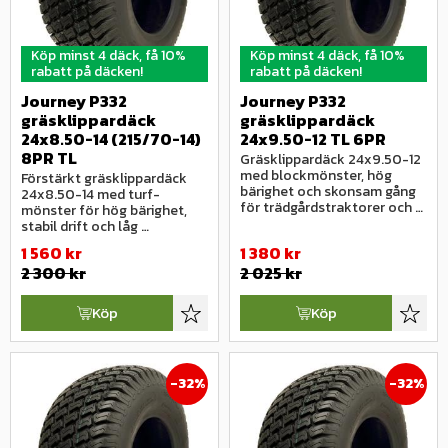
Köp minst 4 däck, få 10%
Köp minst 4 däck, få 10%
rabatt på däcken!
rabatt på däcken!
Journey P332 
Journey P332 
gräsklippardäck 
gräsklippardäck 
24x8.50-14 (215/70-14) 
24x9.50-12 TL 6PR
8PR TL
Gräsklippardäck 24x9.50-12 
med blockmönster, hög 
Förstärkt gräsklippardäck 
bärighet och skonsam gång 
24x8.50-14 med turf-
för trädgårdstraktorer och 
mönster för hög bärighet, 
parkmaskiner.
stabil drift och låg 
markpåverkan.
1 560
kr
1 380
kr
2 300
kr
2 025
kr
Köp
Köp
Lägg till i favoriter
Lägg ti
32
%
32
%