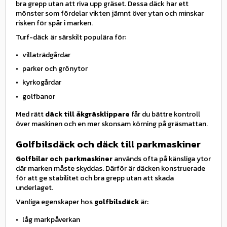
bra grepp utan att riva upp gräset. Dessa däck har ett
mönster som fördelar vikten jämnt över ytan och minskar
risken för spår i marken.
Turf-däck är särskilt populära för:
villaträdgårdar
parker och grönytor
kyrkogårdar
golfbanor
Med rätt
däck till åkgräsklippare
får du bättre kontroll
över maskinen och en mer skonsam körning på gräsmattan.
Golfbilsdäck och däck till parkmaskiner
Golfbilar och parkmaskiner
används ofta på känsliga ytor
där marken måste skyddas. Därför är däcken konstruerade
för att ge stabilitet och bra grepp utan att skada
underlaget.
Vanliga egenskaper hos
golfbilsdäck
är:
låg markpåverkan