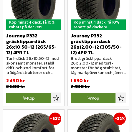
Köp minst 4 däck, få 10%
Köp minst 4 däck, få 10%
rabatt på däcken!
rabatt på däcken!
Journey P332 
Journey P332 
gräsklippardäck 
gräsklippardäck 
26x10.50-12 (265/65-
26x12.00-12 (305/50-
12) 4PR TL
12) 4PR TL
Turf-däck 26x10.50-12 med 
Brett gräsklippardäck 
skonsamt mönster, stabil 
26x12.00-12 med turf-
drift och god komfort för 
mönster för hög stabilitet, 
trädgårdstraktorer och 
låg markpåverkan och jämn 
parkmaskiner.
drift.
2 490
kr
1 630
kr
3 688
kr
2 400
kr
Köp
Köp
Lägg till i favoriter
Lägg ti
32
%
32
%