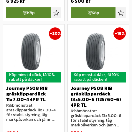
6 925
kr
6 500
kr
Köp
Köp
Lägg till i favoriter
Lägg ti
20
%
18
%
Köp minst 4 däck, få 10%
Köp minst 4 däck, få 10%
rabatt på däcken!
rabatt på däcken!
Journey P508 RIB 
Journey P508 RIB 
gräsklippardäck 
gräsklippardäck 
11x7.00-4 4PR TL
13x5.00-6 (125/60-6) 
4PR TL
Ribbmönstrat 
gräsklippardäck 11x7.00-4 
Ribbmönstrat 
för stabil styrning, låg 
gräsklippardäck 13x5.00-6 
markpåverkan och jämn 
för stabil styrning, låg 
gång på gräs och parkytor.
markpåverkan och jämn 
gång på gräs och parkytor.