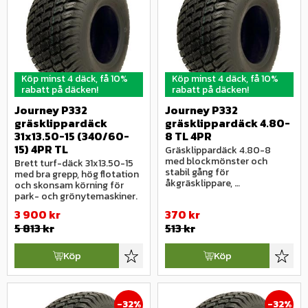
Köp minst 4 däck, få 10%
Köp minst 4 däck, få 10%
rabatt på däcken!
rabatt på däcken!
Journey P332 
Journey P332 
gräsklippardäck 
gräsklippardäck 4.80-
31x13.50-15 (340/60-
8 TL 4PR
15) 4PR TL
Gräsklippardäck 4.80-8 
med blockmönster och 
Brett turf-däck 31x13.50-15 
stabil gång för 
med bra grepp, hög flotation 
åkgräsklippare, 
och skonsam körning för 
trädgårdstraktorer och 
park- och grönytemaskiner.
lättare maskiner.
3 900
kr
370
kr
5 813
kr
513
kr
Köp
Köp
Lägg till i favoriter
Lägg ti
32
%
32
%