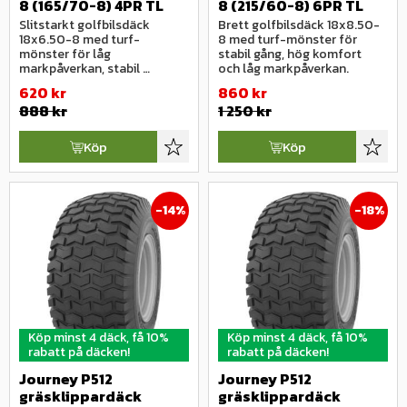
8 (165/70-8) 4PR TL
8 (215/60-8) 6PR TL
Slitstarkt golfbilsdäck 
Brett golfbilsdäck 18x8.50-
18x6.50-8 med turf-
8 med turf-mönster för 
mönster för låg 
stabil gång, hög komfort 
markpåverkan, stabil 
och låg markpåverkan.
styrning och jämn gång.
620
kr
860
kr
888
kr
1 250
kr
Köp
Köp
Lägg till i favoriter
Lägg ti
14
%
18
%
Köp minst 4 däck, få 10%
Köp minst 4 däck, få 10%
rabatt på däcken!
rabatt på däcken!
Journey P512 
Journey P512 
gräsklippardäck 
gräsklippardäck 