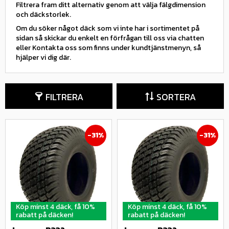
Filtrera fram ditt alternativ genom att välja fälgdimension
och däckstorlek.
Om du söker något däck som vi inte har i sortimentet på
sidan så skickar du enkelt en förfrågan till oss via chatten
eller Kontakta oss som finns under kundtjänstmenyn, så
hjälper vi dig där.
FILTRERA
SORTERA
31
%
31
%
Köp minst 4 däck, få 10%
Köp minst 4 däck, få 10%
rabatt på däcken!
rabatt på däcken!