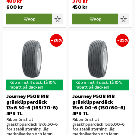
480
kr
370
kr
600
kr
450
kr
Köp
Köp
Lägg till i favoriter
Lägg ti
26
%
25
%
Köp minst 4 däck, få 10%
Köp minst 4 däck, få 10%
rabatt på däcken!
rabatt på däcken!
Journey P508 RIB 
Journey P508 RIB 
gräsklippardäck 
gräsklippardäck 
13x6.50-6 (165/70-6) 
15x6.00-6 (150/60-6) 
4PR TL
4PR TL
Ribbmönstrat 
Ribbmönstrat 
gräsklippardäck 13x6.50-6 
gräsklippardäck 15x6.00-6 
för stabil styrning, låg 
för stabil styrning, låg 
markpåverkan och jämn 
markpåverkan och jämn 