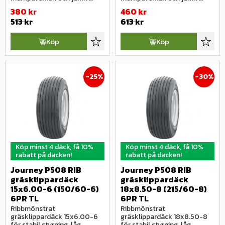
gång på gräs och parkytor.
gång på gräs och parkytor.
380
kr
460
kr
513
kr
613
kr
Köp
Köp
Lägg till i favoriter
Lägg ti
25
%
30
%
Köp minst 4 däck, få 10%
Köp minst 4 däck, få 10%
rabatt på däcken!
rabatt på däcken!
Journey P508 RIB 
Journey P508 RIB 
gräsklippardäck 
gräsklippardäck 
15x6.00-6 (150/60-6) 
18x8.50-8 (215/60-8) 
6PR TL
6PR TL
Ribbmönstrat 
Ribbmönstrat 
gräsklippardäck 15x6.00-6 
gräsklippardäck 18x8.50-8 
för stabil styrning, låg 
för stabil styrning, låg 