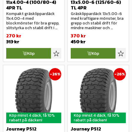
11x4.00-4 (100/80-4) 
13x5.00-6 (125/60-6) 
4PR TL
TL 4PR
Kompakt gräsklippardäck 
Gräsklippardäck 13x5.00-6 
11x4.00-4 med 
med kraftigare mönster, bra 
blockmönster för bra grepp, 
grepp och stabil drift för 
slitstyrka och stabil drift i 
mindre maskiner och 
mindre dimension.
stödhjul.
270
kr
370
kr
313
kr
450
kr
Köp
Köp
Lägg till i favoriter
Lägg ti
26
%
26
%
Köp minst 4 däck, få 10%
Köp minst 4 däck, få 10%
rabatt på däcken!
rabatt på däcken!
Journey P512 
Journey P512 