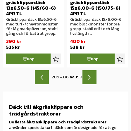
gräsklippardäck 
gräsklippardäck 
13x6.50-6 (145/60-6) 
15x6.00-6 (150/75-6) 
4PR TL
4PR TL
Gräsklippardäck 13x6.50-6 
Gräsklippardäck 15x6.00-6 
med turf-/chevronmönster 
med blockmönster för bra 
för låg markpåverkan, stabil 
grepp, stabil drift och lång 
gång och förbättrat grepp.
livslängd i 
standardutförande.
390
kr
400
kr
525
kr
538
kr
Köp
Köp
Lägg till i favoriter
Lägg ti
289–
336
av
393
Däck till åkgräsklippare och
trädgårdstraktorer
De flesta
åkgräsklippare och trädgårdstraktorer
använder speciella turf-däck som är designade för att ge