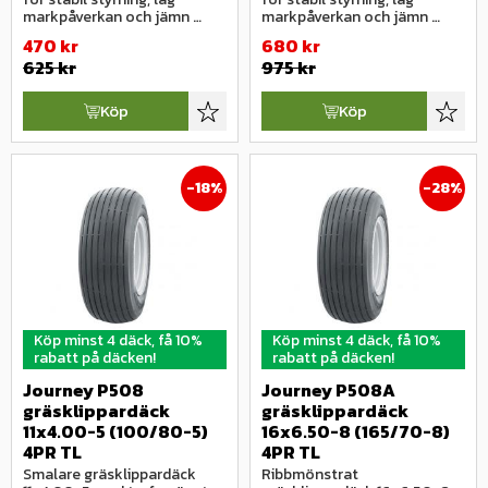
markpåverkan och jämn 
markpåverkan och jämn 
gång på gräs och parkytor.
gång på gräs och parkytor.
470
kr
680
kr
625
kr
975
kr
Köp
Köp
Lägg till i favoriter
Lägg ti
18
%
28
%
Köp minst 4 däck, få 10%
Köp minst 4 däck, få 10%
rabatt på däcken!
rabatt på däcken!
Journey P508 
Journey P508A 
gräsklippardäck 
gräsklippardäck 
11x4.00-5 (100/80-5) 
16x6.50-8 (165/70-8) 
4PR TL
4PR TL
Smalare gräsklippardäck 
Ribbmönstrat 