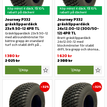
Köp minst 4 däck, få 10%
Köp minst 4 däck, få 10%
rabatt på däcken!
rabatt på däcken!
Journey P332 
Journey P332 
gräsklippardäck 
gräsklippardäck 
23x9.50-12 4PR TL
24x12.00-12 (300/50-
12) 4PR TL
Gräsklippardäck 23x9.50-12 
med allroundmönster för 
Brett gräsklippardäck 
bättre grepp än standard 
24x12.00-12 med 
turf och stabil drift på 
blockmönster för stabil 
varierande underlag.
drift, bra grepp och skonsam 
körning på grönytor.
1 380
kr
1 620
kr
2 025
kr
2 388
kr
Köp
Köp
Lägg till i favoriter
Lägg ti
32
%
32
%