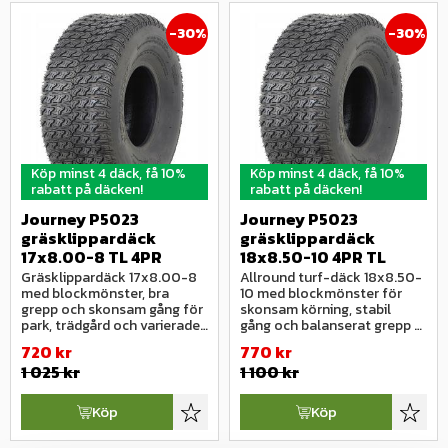
30
%
30
%
Köp minst 4 däck, få 10%
Köp minst 4 däck, få 10%
rabatt på däcken!
rabatt på däcken!
Journey P5023 
Journey P5023 
gräsklippardäck 
gräsklippardäck 
17x8.00-8 TL 4PR
18x8.50-10 4PR TL
Gräsklippardäck 17x8.00-8 
Allround turf-däck 18x8.50-
med blockmönster, bra 
10 med blockmönster för 
grepp och skonsam gång för 
skonsam körning, stabil 
park, trädgård och varierade 
gång och balanserat grepp 
underlag.
på gräs och parkytor.
720
kr
770
kr
1 025
kr
1 100
kr
Köp
Köp
Lägg till i favoriter
Lägg ti