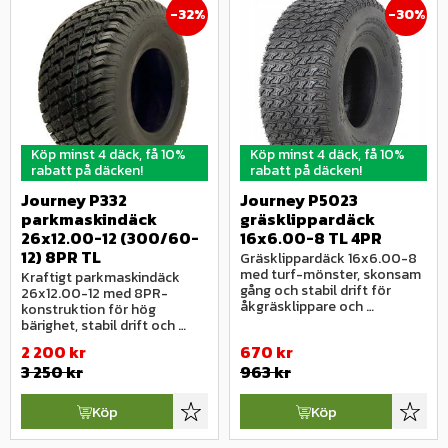
32
%
30
%
Köp minst 4 däck, få 10%
Köp minst 4 däck, få 10%
rabatt på däcken!
rabatt på däcken!
Journey P332 
Journey P5023 
parkmaskindäck 
gräsklippardäck 
26x12.00-12 (300/60-
16x6.00-8 TL 4PR
12) 8PR TL
Gräsklippardäck 16x6.00-8 
med turf-mönster, skonsam 
Kraftigt parkmaskindäck 
gång och stabil drift för 
26x12.00-12 med 8PR-
åkgräsklippare och 
konstruktion för hög 
parkmaskiner.
bärighet, stabil drift och 
användning i krävande 
2 200
kr
670
kr
miljöer.
3 250
kr
963
kr
Köp
Köp
Lägg till i favoriter
Lägg ti