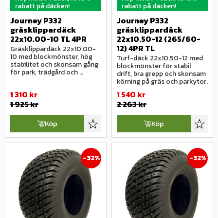
rabatt på däcken!
rabatt på däcken!
Journey P332 
Journey P332 
gräsklippardäck 
gräsklippardäck 
22x10.00-10 TL 4PR
22x10.50-12 (265/60-
12) 4PR TL
Gräsklippardäck 22x10.00-
10 med blockmönster, hög 
Turf-däck 22x10.50-12 med 
stabilitet och skonsam gång 
blockmönster för stabil 
för park, trädgård och 
drift, bra grepp och skonsam 
grönytemaskiner.
körning på gräs och parkytor.
1 310
kr
1 540
kr
1 925
kr
2 263
kr
Köp
Köp
Lägg till i favoriter
Lägg ti
32
%
32
%