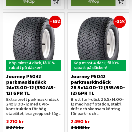
Köp
Köp
Lägg till i favoriter
Lägg ti
33
%
32
%
Köp minst 4 däck, få 10%
Köp minst 4 däck, få 10%
rabatt på däcken!
rabatt på däcken!
Journey P5042 
Journey P5042 
parkmaskindäck 
parkmaskindäck 
24x13.00-12 (330/45-
26.5x14.00-12 (355/60-
12) 6PR TL
12) 6PR TL
Extra brett parkmaskindäck 
Brett turf-däck 26.5x14.00-
24x13.00-12 med 6PR-
12 med hög flotation, stabil 
konstruktion för hög 
drift och skonsam körning 
stabilitet, bra grepp och låg 
för park- och 
markpåverkan.
grönytemaskiner.
2 210
kr
2 490
kr
3 275
kr
3 688
kr