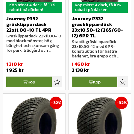
Köp minst 4 däck, få 10%
Köp minst 4 däck, få 10%
rabatt på däcken!
rabatt på däcken!
Journey P332 
Journey P332 
gräsklippardäck 
gräsklippardäck 
22x11.00-10 TL 4PR
23x10.50-12 (265/60-
12) 6PR TL
Gräsklippardäck 22x11.00-10 
med blockmönster, hög 
Stabilt gräsklippardäck 
bärighet och skonsam gång 
23x10.50-12 med 6PR-
för park, trädgård och 
konstruktion för bättre 
grönytemaskiner.
bärighet, bra grepp och 
skonsam drift på grönytor.
1 310
kr
1 460
kr
1 925
kr
2 138
kr
Köp
Köp
Lägg till i favoriter
Lägg ti
32
%
32
%